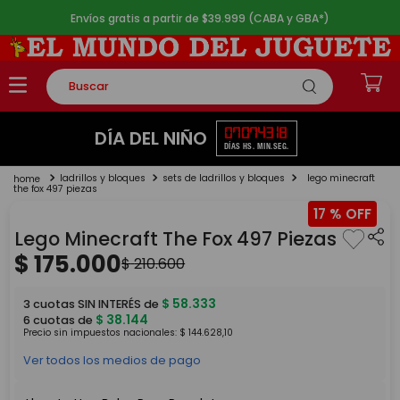
Envíos gratis a partir de $39.999 (CABA y GBA*)
Buscar
TÉRMINOS MÁS BUSCADOS
07
07
43
17
DÍA DEL NIÑO
DÍAS
HS.
MIN.
SEG.
1
.
rompecabezas
ladrillos y bloques
sets de ladrillos y bloques
lego minecraft
2
.
lego
the fox 497 piezas
17 %
3
.
peluche
Lego Minecraft The Fox 497 Piezas
4
.
monopatin
$
175
.
000
$
210
.
600
5
.
toy story
$
58
.
333
3
cuotas SIN INTERÉS de
$
38
.
144
6
cuotas de
Precio sin impuestos nacionales:
$
144
.
628
,
10
Ver todos los medios de pago