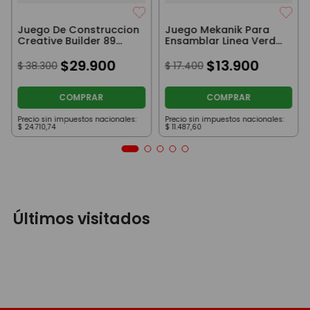
Juego De Construccion
Juego Mekanik Para
Creative Builder 89
Ensamblar Linea Verde
Piezas
Helicoptero
$
29
.
900
$
13
.
900
$
38
.
300
$
17
.
400
COMPRAR
COMPRAR
Precio sin impuestos nacionales:
Precio sin impuestos nacionales:
$
24
.
710
,
74
$
11
.
487
,
60
Últimos visitados