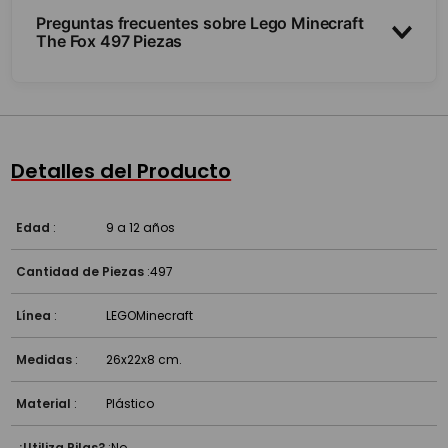
Preguntas frecuentes sobre Lego Minecraft
The Fox 497 Piezas
¿Trae minifiguras?
¿Cuántas piezas y para qué edad?
Detalles del Producto
¿Es compatible con otros Lego?
Edad
:
9 a 12 años
Cantidad de Piezas
:
497
Línea
:
LEGO
Minecraft
Medidas
:
26x22x8 cm.
Material
:
Plástico
¿Utiliza Pilas?
:
No.