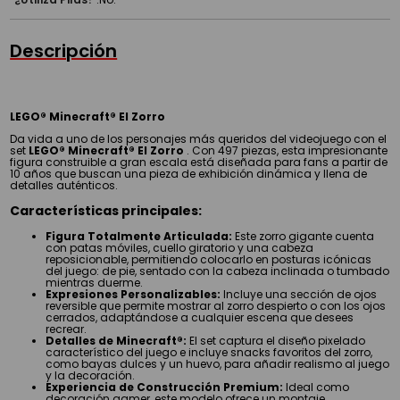
Descripción
LEGO® Minecraft® El Zorro
Da vida a uno de los personajes más queridos del videojuego con el
set
LEGO® Minecraft® El Zorro
. Con 497 piezas, esta impresionante
figura construible a gran escala está diseñada para fans a partir de
10 años que buscan una pieza de exhibición dinámica y llena de
detalles auténticos.
Características principales:
Figura Totalmente Articulada:
Este zorro gigante cuenta
con patas móviles, cuello giratorio y una cabeza
reposicionable, permitiendo colocarlo en posturas icónicas
del juego: de pie, sentado con la cabeza inclinada o tumbado
mientras duerme.
Expresiones Personalizables:
Incluye una sección de ojos
reversible que permite mostrar al zorro despierto o con los ojos
cerrados, adaptándose a cualquier escena que desees
recrear.
Detalles de Minecraft®:
El set captura el diseño pixelado
característico del juego e incluye snacks favoritos del zorro,
como bayas dulces y un huevo, para añadir realismo al juego
y la decoración.
Experiencia de Construcción Premium:
Ideal como
decoración gamer, este modelo ofrece un montaje