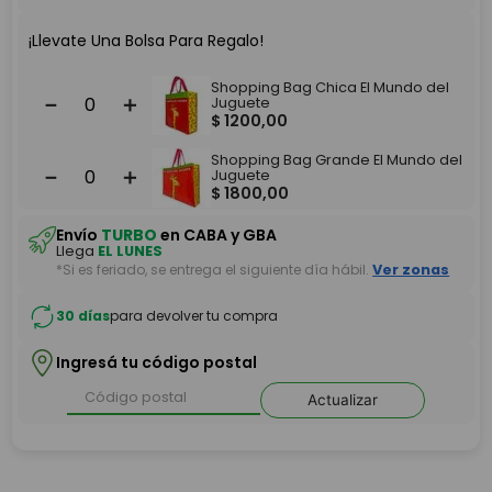
¡Llevate Una Bolsa Para Regalo!
Shopping Bag Chica El Mundo del
－
＋
Juguete
$
1200
,
00
Shopping Bag Grande El Mundo del
－
＋
Juguete
$
1800
,
00
Envío
TURBO
en CABA y GBA
Llega
EL LUNES
*Si es feriado, se entrega el siguiente día hábil.
Ver zonas
30 días
para devolver tu compra
Ingresá tu código postal
Actualizar