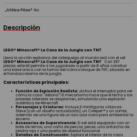
¿Utiliza Pilas?
:
No.
Descripción
LEGO® Minecraft® La Casa de la Jungla con TNT
Lleva la acción explosiva del videojuego al mundo real con el set
LEGO® Minecraft® La Casa de la Jungla con TNT
. Con 287
piezas, este kit permite a los jugadores a partir de 8 años construir
una base única con la forma del icónico bloque de TNT, situada en
el frondoso bioma de la jungla.
Características principales:
Función de Explosión Realista:
¡Activa el interruptor para ver
cómo la casa "detona"! El mecanismo hace que el techo y las
paredes laterales se desplomen, simulando una explosión
auténtica de Minecraft.
Personajes y Criaturas:
Incluye 3 minifiguras clásicas:
Steve (con un diseño actualizado), un Creeper™ y un zombi,
además de una figura de un loro azul claro para ambientar la
escena.
Accesorios de Supervivencia:
El set está equipado con un
bote de remos, una caña de pescar, peces, una antorcha de
piedra roja y una puerta de abedul funcional.
Detalles de Construcción:
Explora el interior de la casa