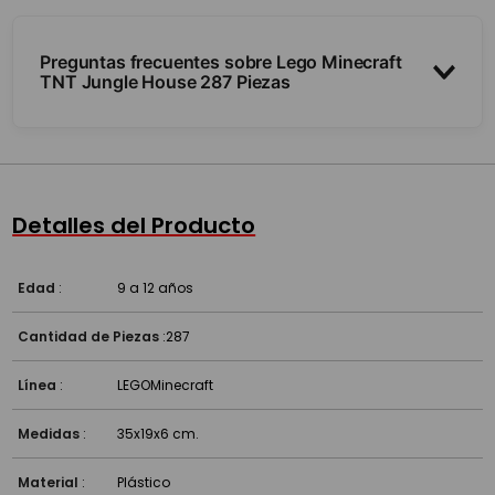
Preguntas frecuentes sobre Lego Minecraft
TNT Jungle House 287 Piezas
¿Trae minifiguras?
¿Cuántas piezas y para qué edad?
Detalles del Producto
¿Es compatible con otros Lego?
Edad
:
9 a 12 años
Cantidad de Piezas
:
287
Línea
:
LEGO
Minecraft
Medidas
:
35x19x6 cm.
Material
:
Plástico