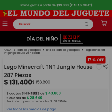
Envíos gratis a partir de $39.999 (CABA y GBA*)
Buscar
TÉRMINOS MÁS BUSCADOS
08
23
13
17
DÍA DEL NIÑO
DÍAS
HS.
MIN.
SEG.
1
.
rompecabezas
ladrillos y bloques
sets de ladrillos y bloques
lego minecraft
2
.
lego
tnt jungle house 287 piezas
17 %
3
.
peluche
Lego Minecraft TNT Jungle House
4
.
monopatin
287 Piezas
5
.
toy story
$
131
.
400
$
158
.
800
$
43
.
800
3
cuotas SIN INTERÉS de
$
28
.
640
6
cuotas de
Precio sin impuestos nacionales:
$
108
.
595
,
04
Ver todos los medios de pago