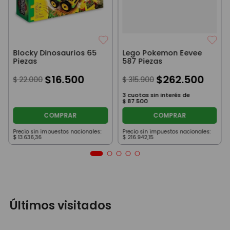
Blocky Dinosaurios 65
Lego Pokemon Eevee
Piezas
587 Piezas
$
16
.
500
$
262
.
500
$
22
.
000
$
315
.
900
3
cuotas sin interés de
$
87
.
500
COMPRAR
COMPRAR
Precio sin impuestos nacionales:
Precio sin impuestos nacionales:
$
13
.
636
,
36
$
216
.
942
,
15
Últimos visitados