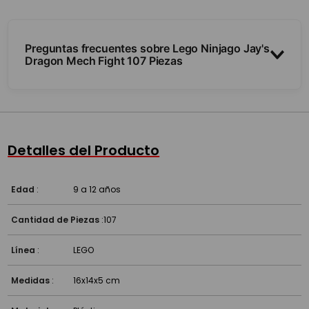
Preguntas frecuentes sobre Lego Ninjago Jay's
Dragon Mech Fight 107 Piezas
¿Trae minifiguras?
¿Cuántas piezas y para qué edad?
Detalles del Producto
¿Es compatible con otros Lego?
Edad
:
9 a 12 años
Cantidad de Piezas
:
107
Línea
:
LEGO
Medidas
:
16x14x5 cm