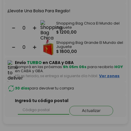
¡Llevate Una Bolsa Para Regalo!
Shopping Bag Chica El Mundo del
－
＋
Juguete
$
1200
,
00
Shopping Bag Grande El Mundo del
－
＋
Juguete
$
1800
,
00
Envío
TURBO
en CABA y GBA
Comprá en las próximas
9h 05m 06s
para recibirlo
HOY
en CABA y GBA.
*Si es feriado, se entrega el siguiente día hábil.
Ver zonas
30 días
para devolver tu compra
Ingresá tu código postal
Actualizar