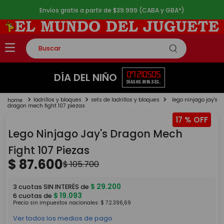
Envíos gratis a partir de $39.999 (CABA y GBA*)
Buscar
TÉRMINOS MÁS BUSCADOS
07
21
05
05
DÍA DEL NIÑO
DÍAS
HS.
MIN.
SEG.
1
.
rompecabezas
ladrillos y bloques
sets de ladrillos y bloques
lego ninjago jay's
2
.
lego
dragon mech fight 107 piezas
17 %
3
.
peluche
Lego Ninjago Jay's Dragon Mech
4
.
monopatin
Fight 107 Piezas
5
.
toy story
$
87
.
600
$
105
.
700
$
29
.
200
3
cuotas SIN INTERÉS de
$
19
.
093
6
cuotas de
Precio sin impuestos nacionales:
$
72
.
396
,
69
Ver todos los medios de pago