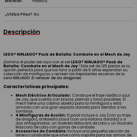
Material
:
Plástico
¿Utiliza Pilas?
:
No.
Descripción
LEGO® NINJAGO® Pack de Batalla: Combate en el Mech de Jay
¡Domina el poder del rayo con el set
LEGO® NINJAGO® Pack de
Batalla: Combate en el Mech de Jay
! Este set de 125 piezas es la
opción perfecta para que los fans a partir de 6 años expandan su
colección de minifiguras y recreen las trepidantes escenas de la
serie
NINJAGO: El renacer de los dragones
.
Características principales:
Mech Eléctrico Articulado:
Construye el traje robótico azul
de Jay, que cuenta con brazos, piernas y torso posables. El
mech tiene una cabina abierta para la minifigura y está
armado con una gran espada dorada para derrotar a las
sombras.
4 Minifiguras de Acción:
El pack incluye a Jay (con su traje
de dragón), al Maestro Lloyd (con una katana dorada) y a
dos antagonistas: un Guerrero Máscara de Lobo y un Guardia
Máscara de Lobo con garras de combate.
Accesorios de Combate:
Incluye una pequeña sección de
terreno construible que sirve como soporte para las armas de