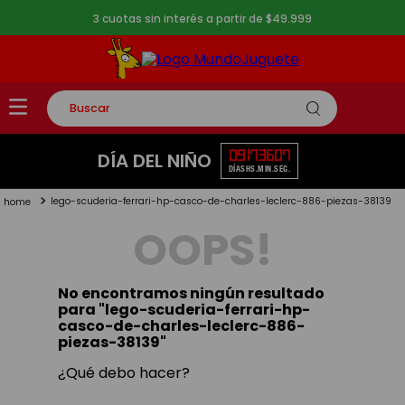
3 cuotas sin interés a partir de $49.999
Buscar
TÉRMINOS MÁS BUSCADOS
09
17
36
07
DÍA DEL NIÑO
DÍAS
HS.
MIN.
SEG.
1
.
rompecabezas
lego-scuderia-ferrari-hp-casco-de-charles-leclerc-886-piezas-38139
2
.
lego
OOPS!
3
.
peluche
4
.
monopatin
No encontramos ningún resultado
5
.
toy story
para "
lego-scuderia-ferrari-hp-
casco-de-charles-leclerc-886-
piezas-38139
"
¿Qué debo hacer?