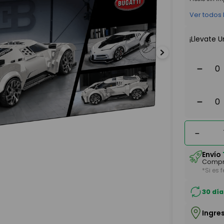
Ver todos
¡Llevate U
－
－
－
Envío
Compr
*Si es 
30 día
Ingre