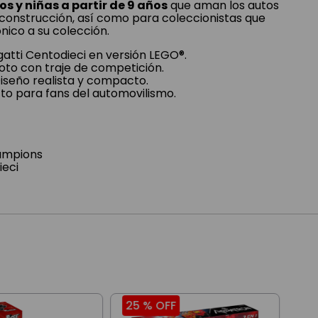
os y niñas a partir de 9 años
que aman los autos
 construcción, así como para coleccionistas que
ico a su colección.
atti Centodieci en versión LEGO®.
loto con traje de competición.
iseño realista y compacto.
to para fans del automovilismo.
ampions
ieci
25 %
OFF
25