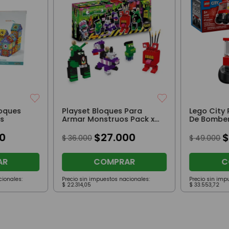
loques
Playset Bloques Para
Lego City
zs
Armar Monstruos Pack x4
De Bomber
100 Pz Original
0
$
27
.
000
$
36
.
000
$
49
.
000
AR
COMPRAR
C
cionales:
Precio sin impuestos nacionales:
Precio sin imp
$
22
.
314
,
05
$
33
.
553
,
72