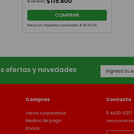
$
115
.
600
$
141
.
600
COMPRAR
Precio sin impuestos nacionales:
$
95
.
537
,
19
as ofertas y novedades
Compras
Contacto
Venta corporativa
11 4430-0317
Medios de pago
atencionalcli
Envíos