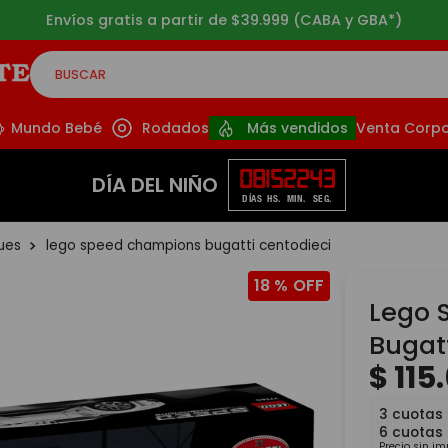
Envíos gratis a partir de $39.999 (CABA y GBA*)
BUSCAR
CADOS
Mundo Bebé
Rodados
Más vendidos
Venta Corpo
08
15
22
41
DÍA DEL NIÑO
DÍAS
HS.
MIN.
SEG.
ques
lego speed champions bugatti centodieci
18 %
Lego 
Bugat
$
115
.
3
cuotas 
6
cuotas
Precio sin i