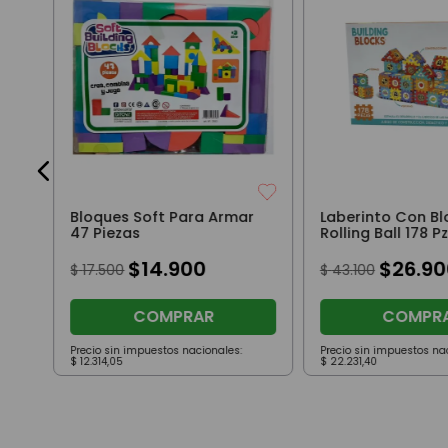
Bloques Soft Para Armar
Laberinto Con B
47 Piezas
Rolling Ball 178 P
$
14
.
900
$
26
.
90
$
17
.
500
$
43
.
100
COMPRAR
COMPR
Precio sin impuestos nacionales:
Precio sin impuestos na
$
12
.
314
,
05
$
22
.
231
,
40