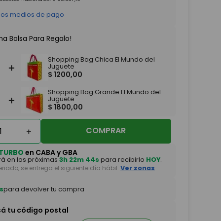
 los medios de pago
na Bolsa Para Regalo!
Shopping Bag Chica El Mundo del
＋
Juguete
$
1200
,
00
Shopping Bag Grande El Mundo del
＋
Juguete
$
1800
,
00
COMPRAR
＋
TURBO
en CABA y GBA
á en las próximas
3h 22m 42s
para recibirlo
HOY
.
feriado, se entrega el siguiente día hábil.
Ver zonas
s
para devolver tu compra
sá tu código postal