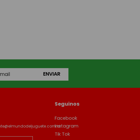
ENVIAR
Seguinos
Facebook
Instagram
ente@elmundodeljuguete.com.ar
Tik Tok