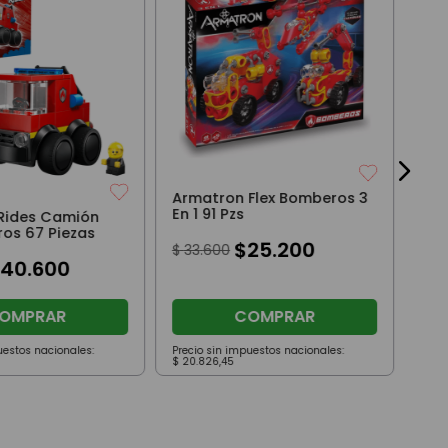
Blo
100
$
2
Armatron Flex Bomberos 3
En 1 91 Pzs
 Rides Camión
os 67 Piezas
$
25
.
200
$
33
.
600
$
40
.
600
OMPRAR
COMPRAR
uestos nacionales:
Precio sin impuestos nacionales:
Prec
$
20
.
826
,
45
$
13
.