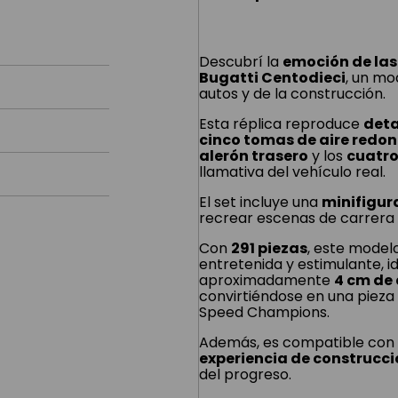
Descubrí la
emoción de las
Bugatti Centodieci
, un mo
autos y de la construcción.
Esta réplica reproduce
deta
cinco tomas de aire redo
alerón trasero
y los
cuatro
llamativa del vehículo real.
El set incluye una
minifigura
recrear escenas de carrera 
Con
291 piezas
, este model
entretenida y estimulante, i
aproximadamente
4 cm de 
convirtiéndose en una pieza
Speed Champions.
Además, es compatible con
experiencia de construcci
del progreso.