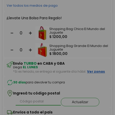
Ver todos los medios de pago
¡Llevate Una Bolsa Para Regalo!
Shopping Bag Chica El Mundo del
－
＋
Juguete
$
1200
,
00
Shopping Bag Grande El Mundo del
－
＋
Juguete
$
1800
,
00
Envío
TURBO
en CABA y GBA
Llega
EL LUNES
*Si es feriado, se entrega el siguiente día hábil.
Ver zonas
30 días
para devolver tu compra
Ingresá tu código postal
Actualizar