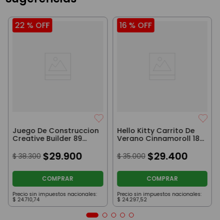
22 %
OFF
16 %
OFF
Juego De Construccion
Hello Kitty Carrito De
Creative Builder 89
Verano Cinnamoroll 18
Piezas
Cm
$
29
.
900
$
29
.
400
$
38
.
300
$
35
.
000
COMPRAR
COMPRAR
Precio sin impuestos nacionales:
Precio sin impuestos nacionales:
$
24
.
710
,
74
$
24
.
297
,
52