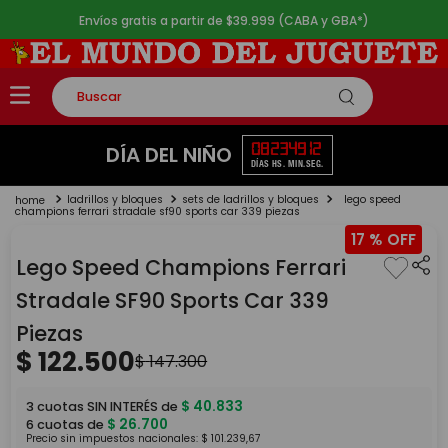
Envíos gratis a partir de $39.999 (CABA y GBA*)
Buscar
TÉRMINOS MÁS BUSCADOS
08
23
49
12
DÍA DEL NIÑO
DÍAS
HS.
MIN.
SEG.
1
.
rompecabezas
ladrillos y bloques
sets de ladrillos y bloques
lego speed
2
.
lego
champions ferrari stradale sf90 sports car 339 piezas
17 %
3
.
peluche
Lego Speed Champions Ferrari
4
.
monopatin
Stradale SF90 Sports Car 339
5
.
toy story
Piezas
$
122
.
500
$
147
.
300
$
40
.
833
3
cuotas SIN INTERÉS de
$
26
.
700
6
cuotas de
Precio sin impuestos nacionales:
$
101
.
239
,
67