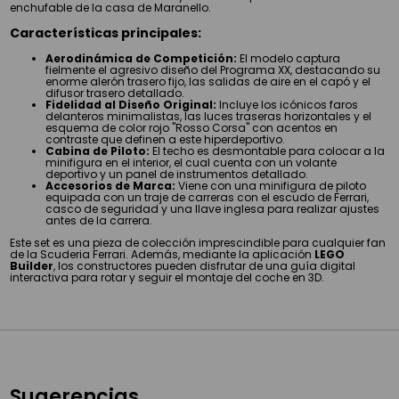
enchufable de la casa de Maranello.
Características principales:
Aerodinámica de Competición:
El modelo captura
fielmente el agresivo diseño del Programa XX, destacando su
enorme alerón trasero fijo, las salidas de aire en el capó y el
difusor trasero detallado.
Fidelidad al Diseño Original:
Incluye los icónicos faros
delanteros minimalistas, las luces traseras horizontales y el
esquema de color rojo "Rosso Corsa" con acentos en
contraste que definen a este hiperdeportivo.
Cabina de Piloto:
El techo es desmontable para colocar a la
minifigura en el interior, el cual cuenta con un volante
deportivo y un panel de instrumentos detallado.
Accesorios de Marca:
Viene con una minifigura de piloto
equipada con un traje de carreras con el escudo de Ferrari,
casco de seguridad y una llave inglesa para realizar ajustes
antes de la carrera.
Este set es una pieza de colección imprescindible para cualquier fan
de la Scuderia Ferrari. Además, mediante la aplicación
LEGO
Builder
, los constructores pueden disfrutar de una guía digital
interactiva para rotar y seguir el montaje del coche en 3D.
Sugerencias