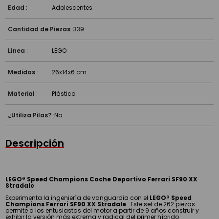
¿Es compatible con otros Lego?
Edad
:
Adolescentes
Cantidad de Piezas
:
339
Línea
:
LEGO
Medidas
:
26x14x6 cm.
Material
:
Plástico
¿Utiliza Pilas?
:
No.
Descripción
LEGO® Speed Champions Coche Deportivo Ferrari SF90 XX
Stradale
Experimenta la ingeniería de vanguardia con el
LEGO® Speed
Champions Ferrari SF90 XX Stradale
. Este set de 262 piezas
permite a los entusiastas del motor a partir de 9 años construir y
exhibir la versión más extrema y radical del primer híbrido