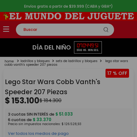
Envíos gratis a partir de $39.999 (CABA y GBA*)
Buscar
TÉRMINOS MÁS BUSCADOS
07
04
49
51
DÍA DEL NIÑO
DÍAS
HS.
MIN.
SEG.
1
.
rompecabezas
ladrillos y bloques
sets de ladrillos y bloques
lego star wars
2
.
lego
cobb vanth's speeder 207 piezas
17 %
3
.
peluche
Lego Star Wars Cobb Vanth's
4
.
monopatin
Speeder 207 Piezas
5
.
toy story
$
153
.
100
$
184
.
300
$
51
.
033
3
cuotas SIN INTERÉS de
$
33
.
370
6
cuotas de
Precio sin impuestos nacionales:
$
126
.
528
,
93
Ver todos los medios de pago