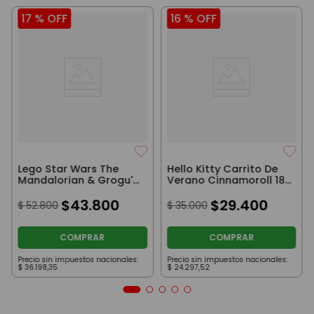
17 %
OFF
16 %
OFF
Lego Star Wars The
Hello Kitty Carrito De
Mandalorian & Grogu's
Verano Cinnamoroll 18
Speeder Bike 58 Piezas
Cm
$
43
.
800
$
29
.
400
$
52
.
800
$
35
.
000
COMPRAR
COMPRAR
Precio sin impuestos nacionales:
Precio sin impuestos nacionales:
$
36
.
198
,
35
$
24
.
297
,
52