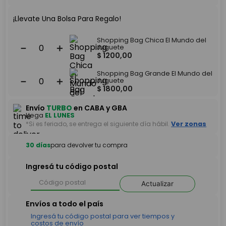
¡Llevate Una Bolsa Para Regalo!
Shopping Bag Chica El Mundo del
－
＋
Juguete
$
1200
,
00
Shopping Bag Grande El Mundo del
－
＋
Juguete
$
1800
,
00
Envío
TURBO
en CABA y GBA
Llega
EL LUNES
*Si es feriado, se entrega el siguiente día hábil.
Ver zonas
30 días
para devolver tu compra
Ingresá tu código postal
Actualizar