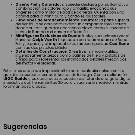
Diseño Fiel y Colorido:
El speeder destaca por su llamativa
combinación de colores rojo y amarillo, evocando sus
orígenes como motor de pod de carreras. Cuenta con una
cabina para la minifigura y controles ajustables.
Funciones de Almacenamiento Ocultas:
La parte superior
del vehículo se abre para revelar un compartimento secreto
donde puedes guardar accesorios clave, como el envase de
leche de Bantha o el casco de Boba Fett.
Minifiguras Exclusivas de Duelo:
Incluye por primera vez al
Mariscal
Cobb Vanth
(equipado con la armadura de Boba
Fett y jetpack) y al implacable cazarrecompensas
Cad Bane
con sus dos pistolas bláster.
Detalles de Construcción Creativa:
El modelo utiliza
ingeniosamente piezas como patines de hielo y pistolas de
chispa para representar los intrincados detalles mecánicos
del motor y el sidecar.
Este set es una pieza imprescindible para cualquier coleccionista
que desee recrear escenas icónicas de la saga. Con la aplicación
LEGO Builder
, los constructores pueden disfrutar de una guía digital
interactiva con herramientas 3D para visualizar el modelo mientras
lo arman paso a paso.
Sugerencias