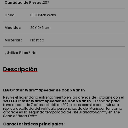
Cantidad de Piezas
:
207
Línea
:
LEGO
Star Wars
Medidas
:
20x19x6 cm.
Material
:
Plástico
¿Utiliza Pilas?
:
No.
Descripción
LEGO® Star Wars™ Speeder de Cobb Vanth
Revive el legendario enfrentamiento en las arenas de Tatooine con el
set
LEGO® Star Wars™ Speeder de Cobb Vanth
. Diseñado para
fans a partir de 7 años, este kit de 207 piezas permite construir una
réplica detallada del vehículo personalizado del Mariscal, tal como
aparece en la segunda temporada de
The Mandalorian™
y en
The
Book of Boba Fett™
.
Características principales: