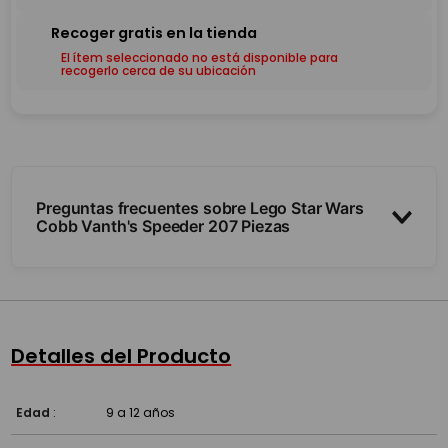
El ítem seleccionado no está disponible para
recogerlo cerca de su ubicación
Preguntas frecuentes sobre Lego Star Wars
Cobb Vanth's Speeder 207 Piezas
¿Trae minifiguras?
¿Cuántas piezas y para qué edad?
Detalles del Producto
¿Es compatible con otros Lego?
Edad
:
9 a 12 años