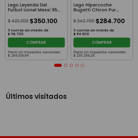
Lego Leyenda Del
Lego Hipercoche
Futbol Lionel Messi 958
Bugatti Chiron Pur
Piezas
Sport 771 Piezas
$
350
.
100
$
284
.
700
$
423
.
300
$
342
.
700
3
cuotas sin interés de
3
cuotas sin interés de
$
116
.
700
$
94
.
900
COMPRAR
COMPRAR
Precio sin impuestos nacionales:
Precio sin impuestos nacionales:
$
289
.
338
,
84
$
235
.
289
,
26
Últimos visitados