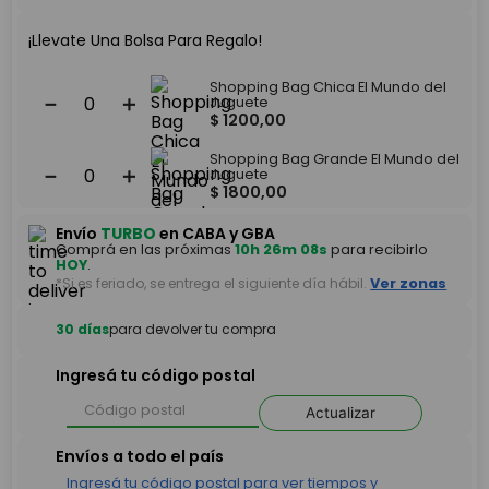
¡Llevate Una Bolsa Para Regalo!
Shopping Bag Chica El Mundo del
－
＋
Juguete
$
1200
,
00
Shopping Bag Grande El Mundo del
－
＋
Juguete
$
1800
,
00
Envío
TURBO
en CABA y GBA
Comprá en las próximas
10h 26m 08s
para recibirlo
HOY
.
*Si es feriado, se entrega el siguiente día hábil.
Ver zonas
30 días
para devolver tu compra
Ingresá tu código postal
Actualizar