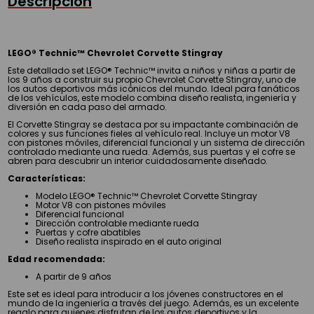
Descripción
LEGO® Technic™ Chevrolet Corvette Stingray
Este detallado set LEGO® Technic™ invita a niños y niñas a partir de
los 9 años a construir su propio Chevrolet Corvette Stingray, uno de
los autos deportivos más icónicos del mundo. Ideal para fanáticos
de los vehículos, este modelo combina diseño realista, ingeniería y
diversión en cada paso del armado.
El Corvette Stingray se destaca por su impactante combinación de
colores y sus funciones fieles al vehículo real. Incluye un motor V8
con pistones móviles, diferencial funcional y un sistema de dirección
controlado mediante una rueda. Además, sus puertas y el cofre se
abren para descubrir un interior cuidadosamente diseñado.
Características:
Modelo LEGO® Technic™ Chevrolet Corvette Stingray
Motor V8 con pistones móviles
Diferencial funcional
Dirección controlable mediante rueda
Puertas y cofre abatibles
Diseño realista inspirado en el auto original
Edad recomendada:
A partir de 9 años
Este set es ideal para introducir a los jóvenes constructores en el
mundo de la ingeniería a través del juego. Además, es un excelente
regalo para quienes disfrutan de los autos deportivos y la