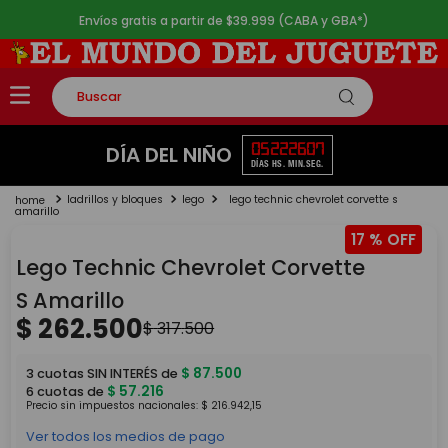
Envíos gratis a partir de $39.999 (CABA y GBA*)
Buscar
TÉRMINOS MÁS BUSCADOS
05
22
26
07
DÍA DEL NIÑO
DÍAS
HS.
MIN.
SEG.
1
.
rompecabezas
ladrillos y bloques
lego
lego technic chevrolet corvette s
2
.
lego
amarillo
17 %
3
.
peluche
Lego Technic Chevrolet Corvette
4
.
monopatin
S Amarillo
5
.
toy story
$
262
.
500
$
317
.
500
$
87
.
500
3
cuotas SIN INTERÉS de
$
57
.
216
6
cuotas de
Precio sin impuestos nacionales:
$
216
.
942
,
15
Ver todos los medios de pago