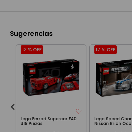
Sugerencias
12 %
OFF
17 %
OFF
s
3
Lego Ferrari Supercar F40
Lego Speed Cha
318 Piezas
Nissan Brian Oco
Piezas