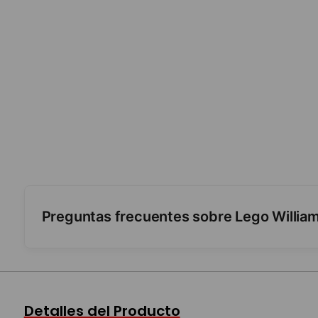
Preguntas frecuentes sobre Lego Willia
¿Para qué edad es?
¿Es para armar y exhibir?
Detalles del Producto