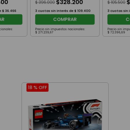
400
$
328
.
200
$
396
.
000
$
105
.
500
de
$
36
.
466
3
cuotas sin interés de
$
109
.
400
3
cuotas sin 
AR
COMPRAR
C
cionales:
Precio sin impuestos nacionales:
Precio sin imp
$
271
.
239
,
67
$
72
.
396
,
69
18 %
OFF