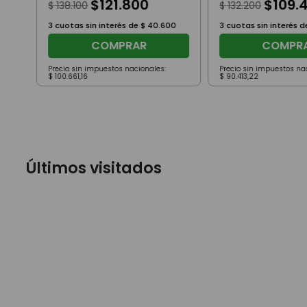
$
121
.
800
$
109
.
$
138
.
100
$
132
.
200
3
cuotas sin interés de
$
40
.
600
3
cuotas sin interés 
COMPRAR
COMPR
Precio sin impuestos nacionales:
Precio sin impuestos na
$
100
.
661
,
16
$
90
.
413
,
22
Últimos visitados