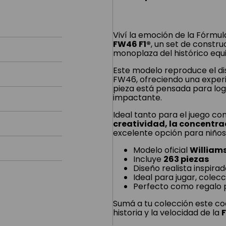
Viví la emoción de la Fórmul
FW46 F1®
, un set de constr
monoplaza del histórico equi
Este modelo reproduce el dis
FW46, ofreciendo una exper
pieza está pensada para log
impactante.
Ideal tanto para el juego com
creatividad, la concentra
excelente opción para niños,
Modelo oficial
William
Incluye
263 piezas
Diseño realista inspirad
Ideal para jugar, colecc
Perfecto como regalo p
Sumá a tu colección este coc
historia y la velocidad de la
F