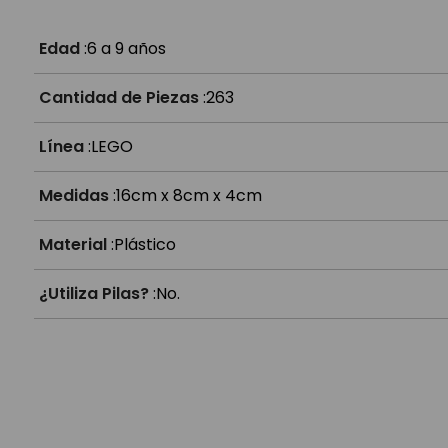
¿Es compatible con otros Lego?
Edad
:
6 a 9 años
Cantidad de Piezas
:
263
Línea
:
LEGO
Medidas
:
16cm x 8cm x 4cm
Material
:
Plástico
¿Utiliza Pilas?
:
No.