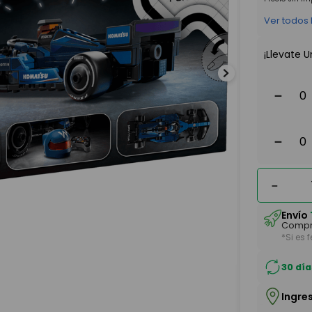
Ver todos
¡Llevate U
－
－
－
Envío
Compr
*Si es 
30 día
Ingre