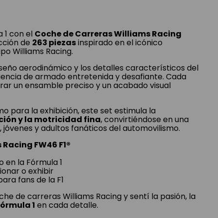
a 1 con el
Coche de Carreras Williams Racing
ucción de
263 piezas
inspirado en el icónico
po Williams Racing.
eño aerodinámico y los detalles característicos del
iencia de armado entretenida y desafiante. Cada
rar un ensamble preciso y un acabado visual
o para la exhibición, este set estimula la
ción y la motricidad fina
, convirtiéndose en una
 jóvenes y adultos fanáticos del automovilismo.
s Racing FW46 F1®
o en la Fórmula 1
ionar o exhibir
ara fans de la F1
he de carreras Williams Racing y sentí la pasión, la
órmula 1
en cada detalle.