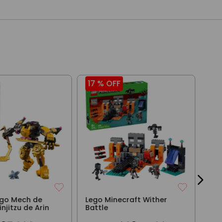
17 %
OFF
17
Leg
El 
$
10
3
cuo
ago Mech de
Lego Minecraft Wither
injitzu de Arin
Battle