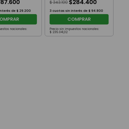
$
87
.
600
$
284
.
400
$
343
.
100
interés de
$
29
.
200
3
cuotas sin interés de
$
94
.
800
OMPRAR
COMPRAR
uestos nacionales:
Precio sin impuestos nacionales:
Prec
$
235
.
041
,
32
$
72
.