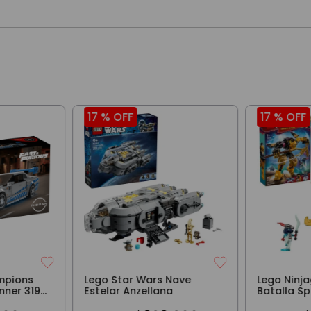
17 %
OFF
17 %
OFF
mpions
Lego Star Wars Nave
Lego Ninj
nner 319
Estelar Anzellana
Batalla Sp