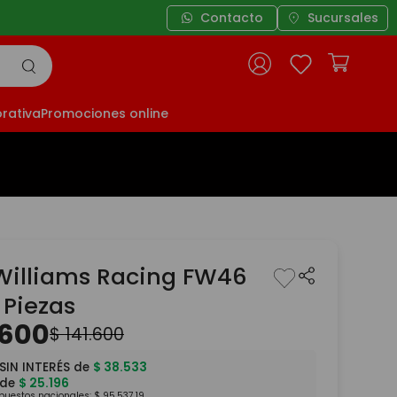
Contacto
Sucursales
rativa
Promociones online
Williams Racing FW46
 Piezas
600
$
141
.
600
SIN INTERÉS de
$
38
.
533
 de
$
25
.
196
mpuestos nacionales:
$
95
.
537
,
19