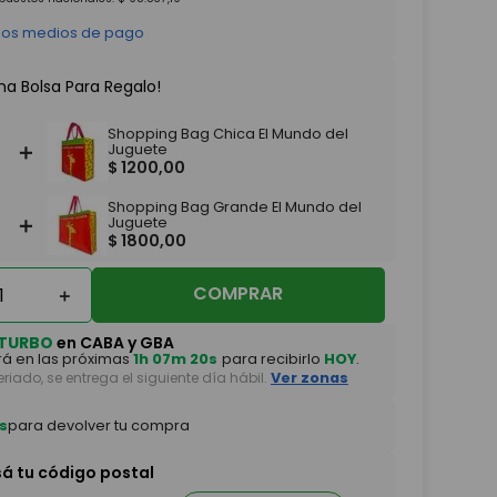
 los medios de pago
na Bolsa Para Regalo!
Shopping Bag Chica El Mundo del
＋
Juguete
$
1200
,
00
Shopping Bag Grande El Mundo del
＋
Juguete
$
1800
,
00
COMPRAR
＋
TURBO
en CABA y GBA
á en las próximas
1h 07m 19s
para recibirlo
HOY
.
feriado, se entrega el siguiente día hábil.
Ver zonas
s
para devolver tu compra
sá tu código postal