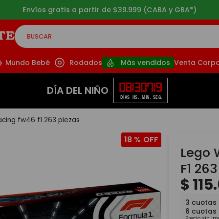
3 cuotas sin interés a partir de $49.999
BUSCAR
CADOS
Mundo Bebé
Rodados
Más vendidos
Venta Corpo
08
13
07
18
DÍA DEL NIÑO
DÍAS
HS.
MIN.
SEG.
racing fw46 f1 263 piezas
18 %
Lego 
F1 263
$
115
.
3
cuotas 
6
cuotas
Precio sin i