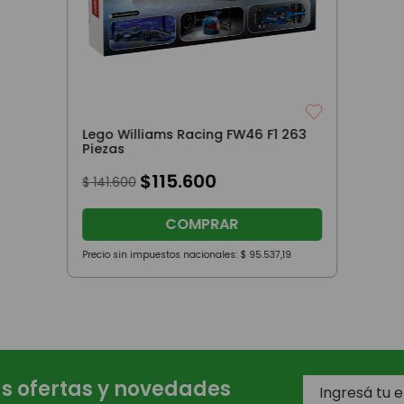
Lego Williams Racing FW46 F1 263
Piezas
$
115
.
600
$
141
.
600
COMPRAR
Precio sin impuestos nacionales:
$
95
.
537
,
19
as ofertas y novedades