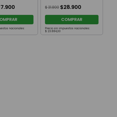
17
.
900
$
28
.
900
$
31
.
800
OMPRAR
COMPRAR
uestos nacionales:
Precio sin impuestos nacionales:
Prec
$
23
.
884
,
30
$
17
.