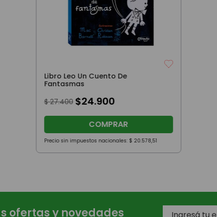
Libro Leo Un Cuento De
Fantasmas
$
24
.
900
$
27
.
400
COMPRAR
Precio sin impuestos nacionales:
$
20
.
578
,
51
as ofertas y novedades