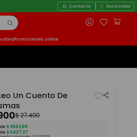
Contacto
Sucursales
rativa
Promociones online
 Leo Un Cuento De
asmas
900
$
27
.
400
 de
$
9663
,
69
 de
$
5427
,
37
mpuestos nacionales:
$
20
.
578
,
51