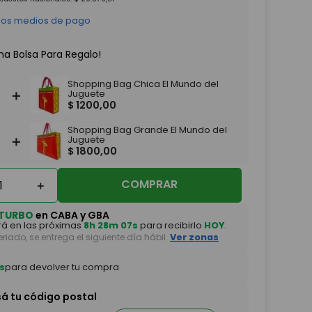
 los medios de pago
na Bolsa Para Regalo!
Shopping Bag Chica El Mundo del
＋
Juguete
$
1200
,
00
Shopping Bag Grande El Mundo del
＋
Juguete
$
1800
,
00
COMPRAR
＋
TURBO
en CABA y GBA
á en las próximas
8h 28m 07s
para recibirlo
HOY
.
feriado, se entrega el siguiente día hábil.
Ver zonas
s
para devolver tu compra
sá tu código postal