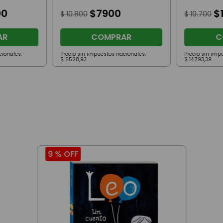
Scaloneta
00
$
7900
$
$
10
.
800
$
19
.
700
AR
COMPRAR
C
cionales:
Precio sin impuestos nacionales:
Precio sin imp
$
6528
,
93
$
14
.
793
,
39
9 %
OFF