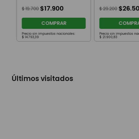
Campeón
$
17
.
900
$
26
.
5
$
19
.
700
$
29
.
200
COMPRAR
COMPR
Precio sin impuestos nacionales:
Precio sin impuestos na
$
14
.
793
,
39
$
21
.
900
,
83
Últimos visitados