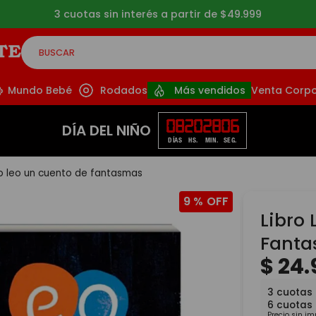
3 cuotas sin interés a partir de $49.999
BUSCAR
CADOS
Mundo Bebé
Rodados
Más vendidos
Venta Corpo
08
20
28
06
DÍA DEL NIÑO
DÍAS
HS.
MIN.
SEG.
ro leo un cuento de fantasmas
9 %
Libro
Fant
$
24
.
3
cuotas
6
cuotas
Precio sin i