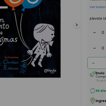
Ver todos
¡Llevate U
－
－
－
Envío
Compr
*Si es 
30 día
Ingre