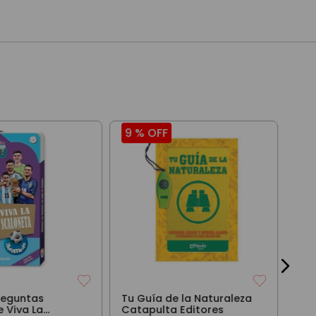
9 %
OFF
9 
Lib
Apr
$
2
Preguntas
Tu Guía de la Naturaleza
 Viva La
Catapulta Editores