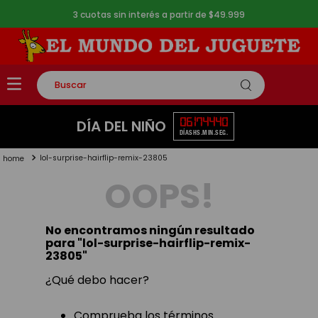
3 cuotas sin interés a partir de $49.999
Buscar
TÉRMINOS MÁS BUSCADOS
06
17
44
39
DÍA DEL NIÑO
DÍAS
HS.
MIN.
SEG.
1
.
rompecabezas
lol-surprise-hairflip-remix-23805
2
.
lego
OOPS!
3
.
peluche
4
.
monopatin
No encontramos ningún resultado
5
.
toy story
para "
lol-surprise-hairflip-remix-
23805
"
¿Qué debo hacer?
Comprueba los términos