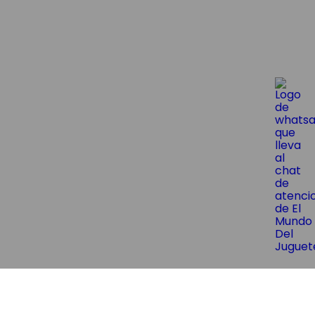
😱¡Suscríbite y obtene un 10% OF