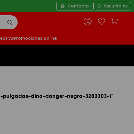
Contacto
Sucursales
rativa
Promociones online
6-pulgadas-dino-danger-negra-3282303-1
"