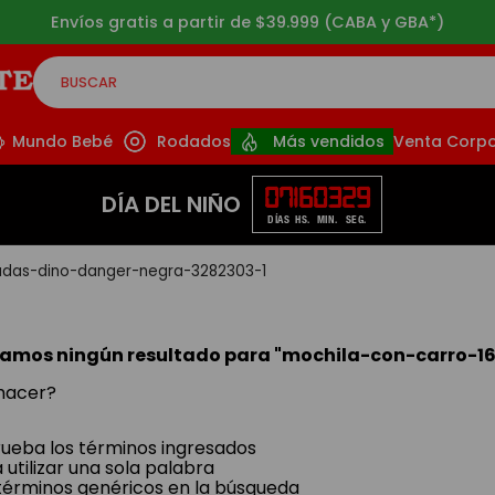
Envíos gratis a partir de $39.999 (CABA y GBA*)
BUSCAR
CADOS
Mundo Bebé
Rodados
Más vendidos
Venta Corpo
07
16
03
29
DÍA DEL NIÑO
DÍAS
HS.
MIN.
SEG.
adas-dino-danger-negra-3282303-1
amos ningún resultado para "
mochila-con-carro-1
hacer?
eba los términos ingresados
 utilizar una sola palabra
a términos genéricos en la búsqueda