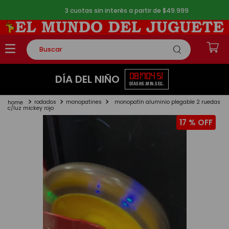
3 cuotas sin interés a partir de $49.999
Buscar
TÉRMINOS MÁS BUSCADOS
08
17
04
51
DÍA DEL NIÑO
DÍAS
HS.
MIN.
SEG.
1
.
rompecabezas
rodados
monopatines
monopatín aluminio plegable 2 ruedas
2
.
lego
c/luz mickey rojo
17 %
3
.
peluche
4
.
monopatin
5
.
toy story