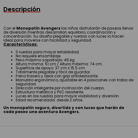
Descripción
Con el
Monopatín Avengers
los niños disfrutarán de paseos llenos
de diversión mientras desarrollan equilibrio, coordinación y
concentración. Su diseño plegable y ruedas con luces lo hacen
ideal para moverse con facilidad y seguridad.
Características:
3 ruedas para mayor estabilidad.
No requiere ensamblaje.
Peso máximo soportado: 45 kg.
Altura mínima: 51 cm / Altura máxima: 74 cm.
Superficie de apoyo: 37 cm x 15.5 cm.
Totalmente plegable y fácil de guardar.
Freno trasero y deck con grip antideslizante.
Manubrio ergonómico, ajustable en 4 posiciones con traba de
seguridad.
Dirección inteligente por inclinación del cuerpo.
Estructura metálica y PVC resistente.
Luces en las ruedas para mayor visibilidad y diversión.
Edad recomendada: desde 2 años.
Un monopatín seguro, divertido y con luces que harán de
cada paseo una aventura Avengers.