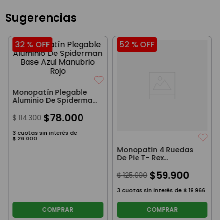
Sugerencias
32 %
OFF
52 %
OFF
Monopatín Plegable
Aluminio De Spiderman
Base Azul Manubrio
Rojo
$
78
.
000
$
114
.
300
3
cuotas sin interés de
$
26
.
000
Monopatin 4 Ruedas
De Pie T- Rex
Dinosaurio Verde
$
59
.
900
$
125
.
000
3
cuotas sin interés de
$
19
.
966
COMPRAR
COMPRAR