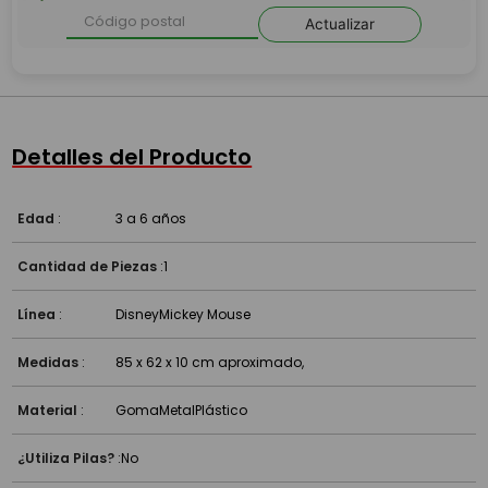
Actualizar
Detalles del Producto
Edad
:
3 a 6 años
Cantidad de Piezas
:
1
Línea
:
Disney
Mickey Mouse
Medidas
:
85 x 62 x 10 cm aproximado,
Material
:
Goma
Metal
Plástico
¿Utiliza Pilas?
:
No