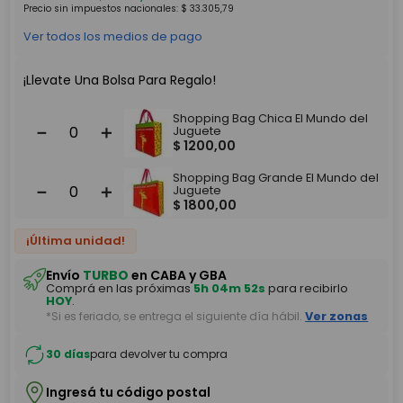
Precio sin impuestos nacionales:
$
33
.
305
,
79
Ver todos los medios de pago
¡Llevate Una Bolsa Para Regalo!
Shopping Bag Chica El Mundo del
－
＋
Juguete
$
1200
,
00
Shopping Bag Grande El Mundo del
－
＋
Juguete
$
1800
,
00
¡Última unidad!
Envío
TURBO
en CABA y GBA
Comprá en las próximas
5h 04m 52s
para recibirlo
HOY
.
*Si es feriado, se entrega el siguiente día hábil.
Ver zonas
30 días
para devolver tu compra
Ingresá tu código postal