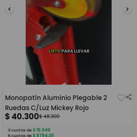
Monopatín Aluminio Plegable 2
Ruedas C/Luz Mickey Rojo
$
40
.
300
$
48
.
300
$
15
.
640
3
cuotas de
$
8784
,
05
6
cuotas de