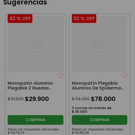
Sugerencias
42 %
OFF
32 %
OFF
Monopatin Aluminio
Monopatín Plegable
Plegable 2 Ruedas
Aluminio De Spiderman
Spiderman Ruedas Rojo
Base Rojo Manubrio
$
29
.
900
Azul
$
78
.
000
$
51
.
500
$
114
.
300
3
cuotas sin interés de
$
26
.
000
COMPRAR
COMPRAR
Precio sin impuestos nacionales:
Precio sin impuestos nacionales:
$
24
.
710
,
74
$
64
.
462
,
81