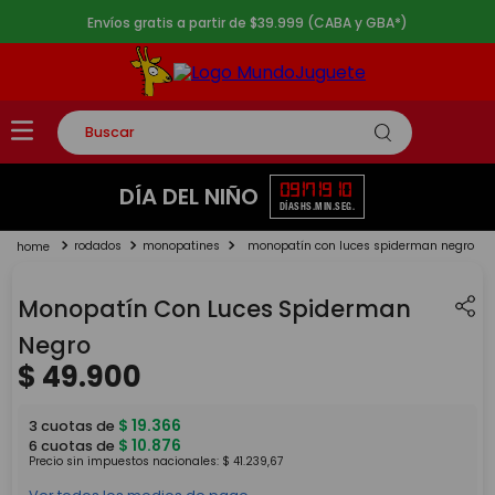
Envíos gratis a partir de $39.999 (CABA y GBA*)
Buscar
TÉRMINOS MÁS BUSCADOS
09
17
19
10
DÍA DEL NIÑO
DÍAS
HS.
MIN.
SEG.
1
.
rompecabezas
rodados
monopatines
monopatín con luces spiderman negro
2
.
lego
3
.
peluche
Monopatín Con Luces Spiderman
4
.
monopatin
Negro
$
49
.
900
5
.
toy story
$
19
.
366
3
cuotas de
$
10
.
876
6
cuotas de
Precio sin impuestos nacionales:
$
41
.
239
,
67