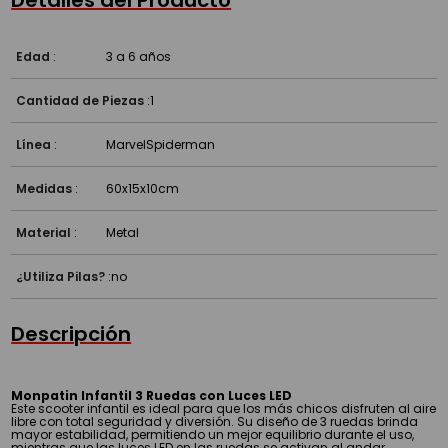
Detalles del Producto
Edad
:
3 a 6 años
Cantidad de Piezas
:
1
Línea
:
Marvel
Spiderman
Medidas
:
60x15x10cm
Material
:
Metal
¿Utiliza Pilas?
:
no
Descripción
Monpatin Infantil 3 Ruedas con Luces LED
Este scooter infantil es ideal para que los más chicos disfruten al aire
libre con total seguridad y diversión. Su diseño de 3 ruedas brinda
mayor estabilidad, permitiendo un mejor equilibrio durante el uso,
mientras que las luces LED en las ruedas se activan al andar,