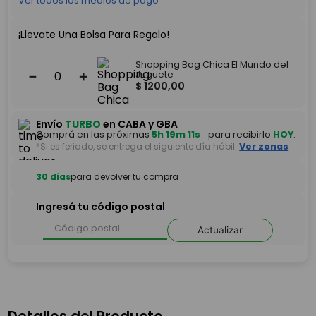
Ver todos los medios de pago
¡Llevate Una Bolsa Para Regalo!
Shopping Bag Chica El Mundo del
－
＋
Juguete
$
1200
,
00
Envío
TURBO
en CABA y GBA
Comprá en las próximas
5h 19m 11s
para recibirlo
HOY
.
*Si es feriado, se entrega el siguiente día hábil.
Ver zonas
30 días
para devolver tu compra
Ingresá tu código postal
Actualizar