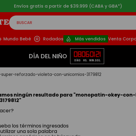
Envíos gratis a partir de $39.999 (CABA y GBA*)
BUSCAR
CADOS
Mundo Bebé
Rodados
Más vendidos
Venta Corpo
08
06
01
20
DÍA DEL NIÑO
DÍAS
HS.
MIN.
SEG.
super-reforzado-violeta-con-unicornios-3179812
amos ningún resultado para "
monopatin-okey-con-l
3179812
"
acer?
ba los términos ingresados
utilizar una sola palabra