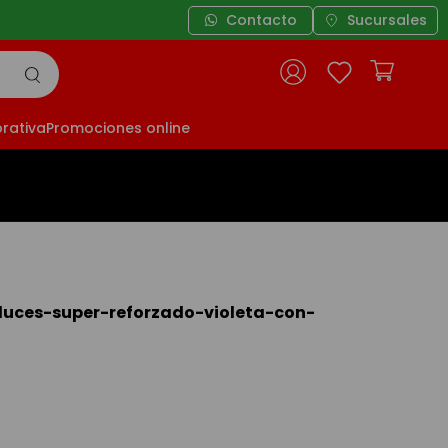
Contacto
Sucursales
rativa
Promociones online
uces-super-reforzado-violeta-con-