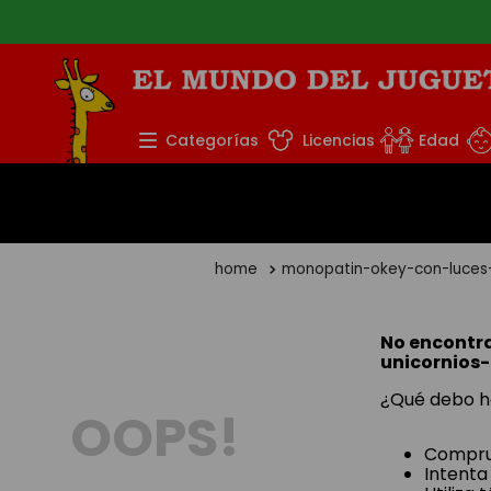
TÉRMINOS MÁS BUS
Categorías
Licencias
Edad
1
.
rompecabezas
2
.
lego
3
.
peluche
monopatin-okey-con-luces-
4
.
monopatin
5
.
toy story
No encontr
unicornios-
¿Qué debo h
OOPS!
Comprue
Intenta 