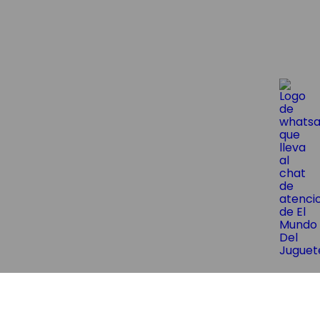
😱¡Suscríbite y obtene un 10% OF