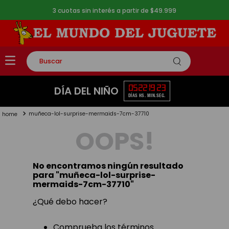
3 cuotas sin interés a partir de $49.999
Buscar
TÉRMINOS MÁS BUSCADOS
05
22
19
23
DÍA DEL NIÑO
DÍAS
HS.
MIN.
SEG.
1
.
rompecabezas
muñeca-lol-surprise-mermaids-7cm-37710
2
.
lego
OOPS!
3
.
peluche
4
.
monopatin
No encontramos ningún resultado
5
.
toy story
para "
muñeca-lol-surprise-
mermaids-7cm-37710
"
¿Qué debo hacer?
Comprueba los términos