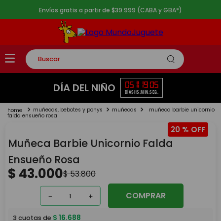
Envíos gratis a partir de $39.999 (CABA y GBA*)
Buscar
TÉRMINOS MÁS BUSCADOS
05
11
19
05
DÍA DEL NIÑO
DÍAS
HS.
MIN.
SEG.
1
.
rompecabezas
muñecas, bebotes y ponys
muñecas
muñeca barbie unicornio
2
.
lego
falda ensueño rosa
20 %
3
.
peluche
Muñeca Barbie Unicornio Falda
4
.
monopatin
Ensueño Rosa
5
.
toy story
$
43
.
000
$
53
.
800
COMPRAR
－
＋
$
16
.
688
3
cuotas de