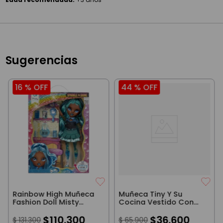
Sugerencias
16 %
OFF
44 %
OFF
Rainbow High Muñeca
Muñeca Tiny Y Su
Fashion Doll Misty
Cocina Vestido Con
27Cm
Flores Con Accesorios
$
110
.
300
$
36
.
600
$
131
.
300
$
65
.
900