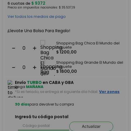
$
9372
6
cuotas de
Precio sin impuestos nacionales:
$
35
.
537
,
19
Ver todos los medios de pago
¡Llevate Una Bolsa Para Regalo!
Shopping Bag Chica El Mundo del
－
＋
Juguete
$
1200
,
00
Shopping Bag Grande El Mundo del
－
＋
Juguete
$
1800
,
00
Envío
TURBO
en CABA y GBA
Llega
MAÑANA
*Si es feriado, se entrega el siguiente día hábil.
Ver zonas
30 días
para devolver tu compra
Ingresá tu código postal
Actualizar