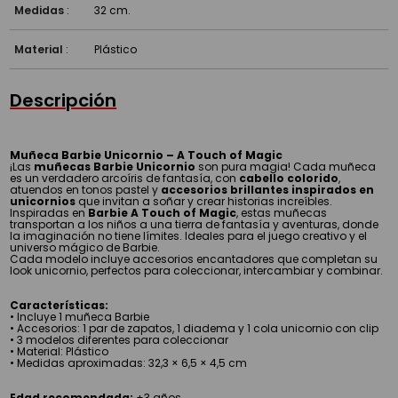
Medidas
:
32 cm.
Material
:
Plástico
Descripción
Muñeca Barbie Unicornio – A Touch of Magic
¡Las
muñecas Barbie Unicornio
son pura magia! Cada muñeca
es un verdadero arcoíris de fantasía, con
cabello colorido
,
atuendos en tonos pastel y
accesorios brillantes inspirados en
unicornios
que invitan a soñar y crear historias increíbles.
Inspiradas en
Barbie A Touch of Magic
, estas muñecas
transportan a los niños a una tierra de fantasía y aventuras, donde
la imaginación no tiene límites. Ideales para el juego creativo y el
universo mágico de Barbie.
Cada modelo incluye accesorios encantadores que completan su
look unicornio, perfectos para coleccionar, intercambiar y combinar.
Características:
• Incluye 1 muñeca Barbie
• Accesorios: 1 par de zapatos, 1 diadema y 1 cola unicornio con clip
• 3 modelos diferentes para coleccionar
• Material: Plástico
• Medidas aproximadas: 32,3 × 6,5 × 4,5 cm
Edad recomendada:
+3 años