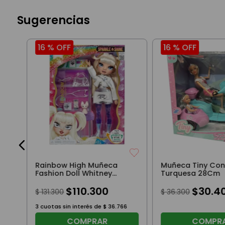
Sugerencias
16 %
OFF
16 %
OFF
0
Rainbow High Muñeca
Muñeca Tiny Con
Fashion Doll Whitney
Turquesa 28Cm
27Cm
$
110
.
300
$
30
.
4
$
131
.
300
$
36
.
300
3
cuotas sin interés de
$
36
.
766
COMPRAR
COMPR