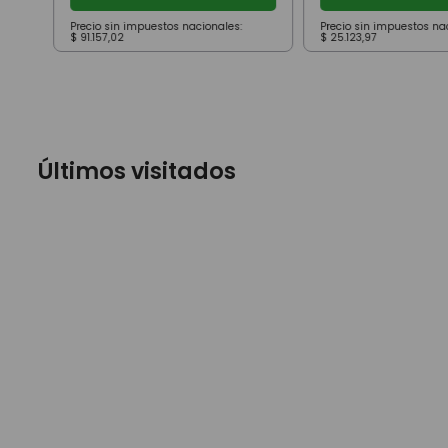
Precio sin impuestos nacionales:
Precio sin impuestos na
$
91
.
157
,
02
$
25
.
123
,
97
Últimos visitados