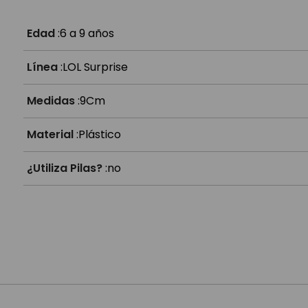
¿A partir de qué edad es?
Edad
:
6 a 9 años
Línea
:
LOL Surprise
Medidas
:
9Cm
Material
:
Plástico
¿Utiliza Pilas?
:
no