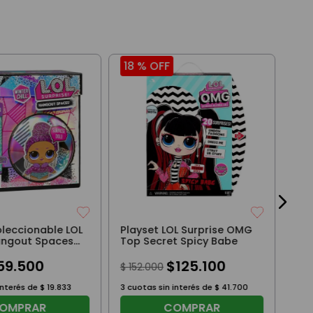
18 %
OFF
20
La 
Gab
Ear
$
11
3
cuo
oleccionable LOL
Playset LOL Surprise OMG
angout Spaces
Top Secret Spicy Babe
 Lila
59
.
500
$
125
.
100
$
152
.
000
interés de
$
19
.
833
3
cuotas sin interés de
$
41
.
700
OMPRAR
COMPRAR