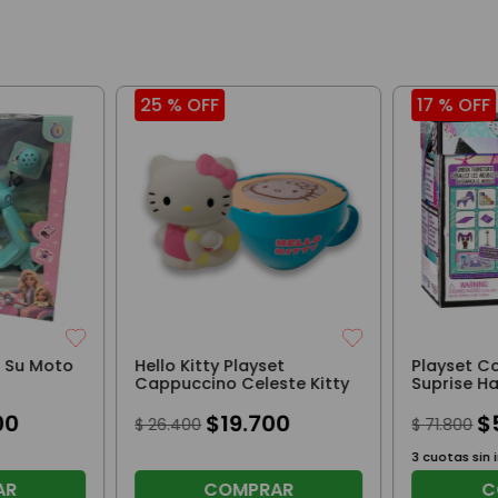
25 %
OFF
17 %
OFF
 Su Moto
Hello Kitty Playset
Playset C
Cappuccino Celeste Kitty
Suprise H
S1 Bedroom
00
$
19
.
700
$
$
26
.
400
$
71
.
800
3
cuotas sin 
AR
COMPRAR
C