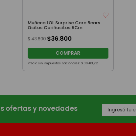
Muñeca LOL Surprise Care Bears
Ositos Cariñositos 9Cm
$
36
.
800
$
43
.
800
COMPRAR
Precio sin impuestos nacionales:
$
30
.
413
,
22
as ofertas y novedades