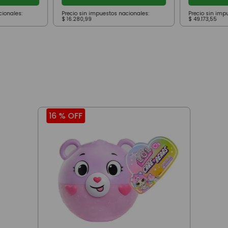
cionales:
Precio sin impuestos nacionales:
Precio sin imp
$
16
.
280
,
99
$
49
.
173
,
55
16 %
OFF