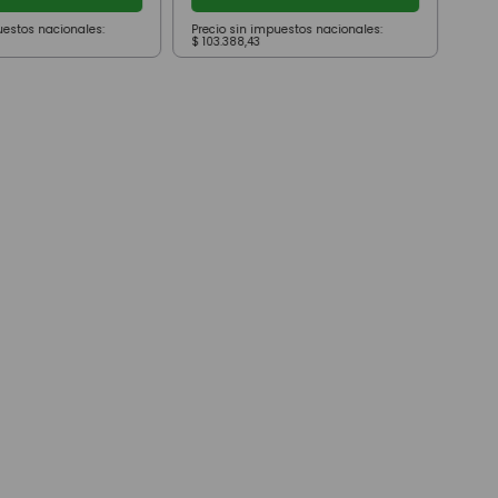
uestos nacionales:
Precio sin impuestos nacionales:
Prec
$
103
.
388
,
43
$
79
.