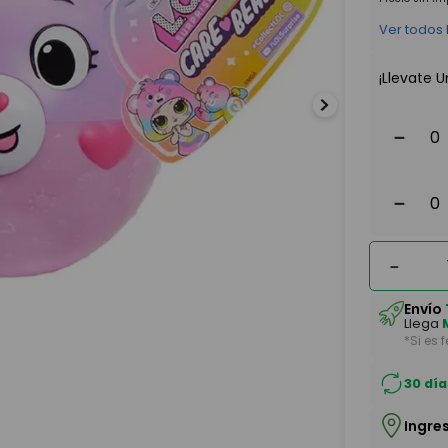
Ver todos
¡Llevate U
－
－
－
Envío
Llega
*Si es 
30 día
Ingre