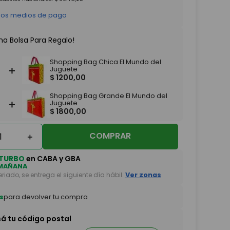
 los medios de pago
na Bolsa Para Regalo!
Shopping Bag Chica El Mundo del
＋
Juguete
$
1200
,
00
Shopping Bag Grande El Mundo del
＋
Juguete
$
1800
,
00
COMPRAR
＋
TURBO
en CABA y GBA
MAÑANA
feriado, se entrega el siguiente día hábil.
Ver zonas
s
para devolver tu compra
sá tu código postal