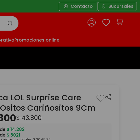
Contacto
Sucursales
rativa
Promociones online
a LOL Surprise Care
 Ositos Cariñositos 9Cm
800
$
43
.
800
 de
$
14
.
282
 de
$
8021
mpuestos nacionales:
$
30
.
413
,
22