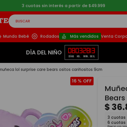
3 cuotas sin interés a partir de $49.999
BUSCAR
CADOS
Mundo Bebé
Rodados
Más vendidos
Venta Corpo
08
03
28
13
DÍA DEL NIÑO
DÍAS
HS.
MIN.
SEG.
muñeca lol surprise care bears ositos cariñositos 9cm
16 %
Muñec
Bears
$
36
.
3
cuotas
6
cuotas
Precio sin i