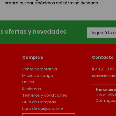
Intenta buscar sinónimos del término deseado
as ofertas y novedades
Compras
Contacto
Venta corporativa
11 4430-0317
Medios de pago
atencionalcli
Envíos
Reclamos
Horarios 
Lun a Sáb 
Términos y condiciones
Domingos: 
Guía de Compras
Libro de quejas online