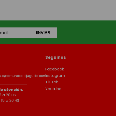
ENVIAR
Seguinos
Facebook
Instagram
ente@elmundodeljuguete.com.ar
Tik Tok
Youtube
de atención:
8 a 20 HS
15 a 20 HS