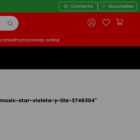
Contacto
Sucursales
rativa
Promociones online
usic-star-violeta-y-lila-3746304
"