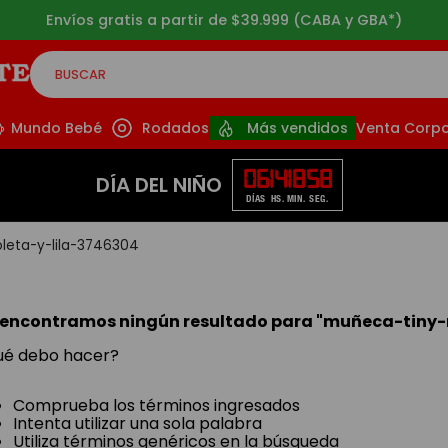
Envíos gratis a partir de $39.999 (CABA y GBA*)
BUSCAR
CADOS
Mundo Bebé
Rodados
Más vendidos
Venta Corpo
06
14
18
57
DÍA DEL NIÑO
DÍAS
HS.
MIN.
SEG.
leta-y-lila-3746304
 encontramos ningún resultado para "
muñeca-tiny-m
ué debo hacer?
Comprueba los términos ingresados
Intenta utilizar una sola palabra
Utiliza términos genéricos en la búsqueda