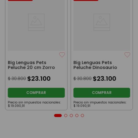
Big Lenguas Pets
Big Lenguas Pets
Peluche 20 cm Zorro
Peluche Dinosaurio
$
23
.
100
$
23
.
100
$
30
.
800
$
30
.
800
COMPRAR
COMPRAR
Precio sin impuestos nacionales:
Precio sin impuestos nacionales:
$
19
.
090
,
91
$
19
.
090
,
91