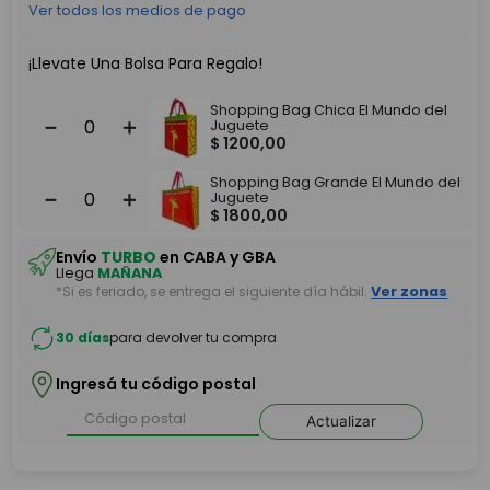
Ver todos los medios de pago
¡Llevate Una Bolsa Para Regalo!
Shopping Bag Chica El Mundo del
－
＋
Juguete
$
1200
,
00
Shopping Bag Grande El Mundo del
－
＋
Juguete
$
1800
,
00
Envío
TURBO
en CABA y GBA
Llega
MAÑANA
*Si es feriado, se entrega el siguiente día hábil.
Ver zonas
30 días
para devolver tu compra
Ingresá tu código postal
Actualizar