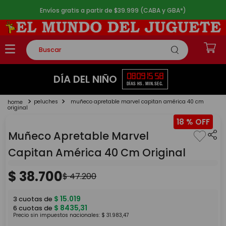
Envíos gratis a partir de $39.999 (CABA y GBA*)
Buscar
TÉRMINOS MÁS BUSCADOS
08
09
15
58
DÍA DEL NIÑO
DÍAS
HS.
MIN.
SEG.
1
.
rompecabezas
peluches
muñeco apretable marvel capitan américa 40 cm
2
.
lego
original
18 %
3
.
peluche
Muñeco Apretable Marvel
4
.
monopatin
Capitan América 40 Cm Original
5
.
toy story
$
38
.
700
$
47
.
200
$
15
.
019
3
cuotas de
$
8435
,
31
6
cuotas de
Precio sin impuestos nacionales:
$
31
.
983
,
47