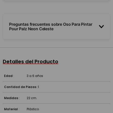
Preguntas frecuentes sobre Oso Para Pintar
Pour Palz Neon Celeste
¿Cómo se juega?
¿Es articulado?
Detalles del Producto
¿Para qué edad es?
Edad
:
3 a 6 años
Cantidad de Piezas
:
1
Medidas
:
22 cm.
Material
:
Plástico