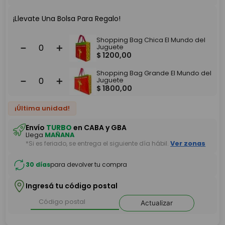
¡Llevate Una Bolsa Para Regalo!
Shopping Bag Chica El Mundo del
－
＋
Juguete
$
1200
,
00
Shopping Bag Grande El Mundo del
－
＋
Juguete
$
1800
,
00
¡Última unidad!
Envío
TURBO
en CABA y GBA
Llega
MAÑANA
*Si es feriado, se entrega el siguiente día hábil.
Ver zonas
30 días
para devolver tu compra
Ingresá tu código postal
Actualizar