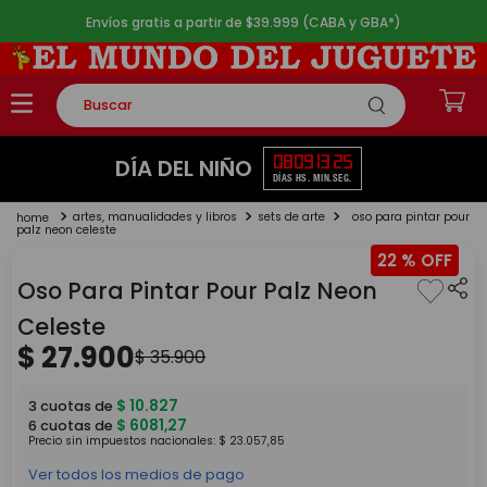
Envíos gratis a partir de $39.999 (CABA y GBA*)
Buscar
TÉRMINOS MÁS BUSCADOS
08
09
13
25
DÍA DEL NIÑO
DÍAS
HS.
MIN.
SEG.
1
.
rompecabezas
artes, manualidades y libros
sets de arte
oso para pintar pour
2
.
lego
palz neon celeste
22 %
3
.
peluche
Oso Para Pintar Pour Palz Neon
4
.
monopatin
Celeste
5
.
toy story
$
27
.
900
$
35
.
900
$
10
.
827
3
cuotas de
$
6081
,
27
6
cuotas de
Precio sin impuestos nacionales:
$
23
.
057
,
85
Ver todos los medios de pago