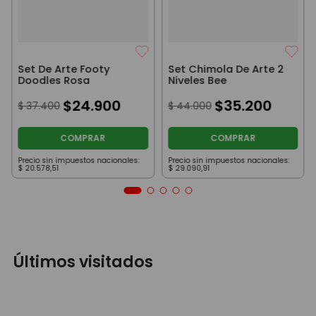
Set De Arte Footy
Set Chimola De Arte 2
Doodles Rosa
Niveles Bee
$
24
.
900
$
35
.
200
$
37
.
400
$
44
.
000
COMPRAR
COMPRAR
Precio sin impuestos nacionales:
Precio sin impuestos nacionales:
$
20
.
578
,
51
$
29
.
090
,
91
Últimos visitados