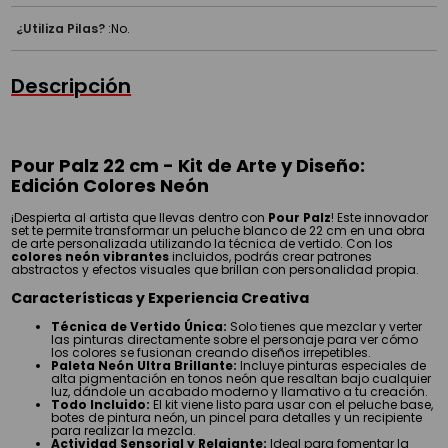
¿Utiliza Pilas?
:
No.
Descripción
Pour Palz 22 cm - Kit de Arte y Diseño:
Edición Colores Neón
¡Despierta al artista que llevas dentro con
Pour Palz
! Este innovador
set te permite transformar un peluche blanco de 22 cm en una obra
de arte personalizada utilizando la técnica de vertido. Con los
colores neón vibrantes
incluidos, podrás crear patrones
abstractos y efectos visuales que brillan con personalidad propia.
Características y Experiencia Creativa
Técnica de Vertido Única:
Solo tienes que mezclar y verter
las pinturas directamente sobre el personaje para ver cómo
los colores se fusionan creando diseños irrepetibles.
Paleta Neón Ultra Brillante:
Incluye pinturas especiales de
alta pigmentación en tonos neón que resaltan bajo cualquier
luz, dándole un acabado moderno y llamativo a tu creación.
Todo Incluido:
El kit viene listo para usar con el peluche base,
botes de pintura neón, un pincel para detalles y un recipiente
para realizar la mezcla.
Actividad Sensorial y Relajante:
Ideal para fomentar la