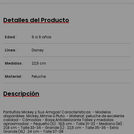
Detalles del Producto
Edad
:
6 a 9 años
Línea
:
Disney
Medidas
:
22,5 cm
Material
:
Peluche
Descripción
Pantuflas Mickey y Sus Amigos! Características: - Modelos
disponibles: Mickey, Minnie o Pluto. - Material: peluche de excelente
calidad - Cómodas - Base Antideslizante Talles y medidas
aproximadas: - Pequeño (S) : 19,5 cm - Talle 31-32 - Mediano (M) :
21,8 cm - Talle 33-34 - Grande (L) : 22,5 cm - Talle 35-36 - Extra
Grande (XL) : 24 cm - Talle 37-38