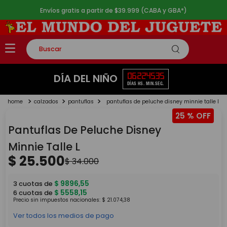
Envíos gratis a partir de $39.999 (CABA y GBA*)
Buscar
TÉRMINOS MÁS BUSCADOS
06
22
45
35
DÍA DEL NIÑO
DÍAS
HS.
MIN.
SEG.
1
.
rompecabezas
calzados
pantuflas
pantuflas de peluche disney minnie talle l
2
.
lego
25 %
3
.
peluche
Pantuflas De Peluche Disney
4
.
monopatin
Minnie Talle L
$
25
.
500
5
.
toy story
$
34
.
000
$
9896
,
55
3
cuotas de
$
5558
,
15
6
cuotas de
Precio sin impuestos nacionales:
$
21
.
074
,
38
Ver todos los medios de pago