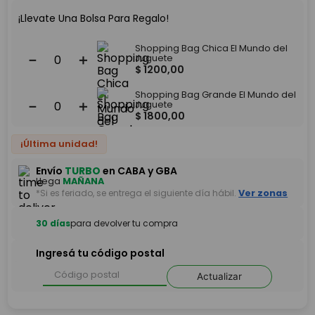
¡Llevate Una Bolsa Para Regalo!
Shopping Bag Chica El Mundo del
－
＋
Juguete
$
1200
,
00
Shopping Bag Grande El Mundo del
－
＋
Juguete
$
1800
,
00
¡Última unidad!
Envío
TURBO
en CABA y GBA
Llega
MAÑANA
*Si es feriado, se entrega el siguiente día hábil.
Ver zonas
30 días
para devolver tu compra
Ingresá tu código postal
Actualizar