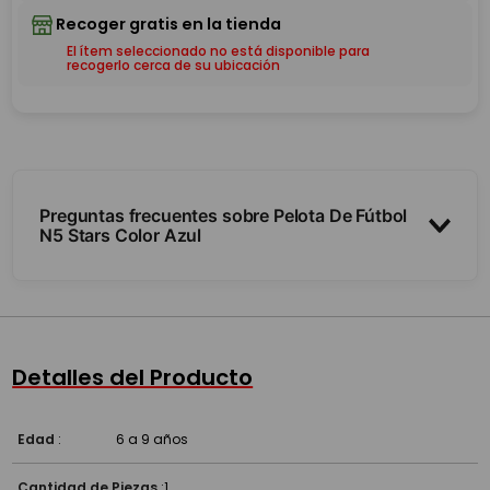
El ítem seleccionado no está disponible para
recogerlo cerca de su ubicación
Preguntas frecuentes sobre Pelota De Fútbol
N5 Stars Color Azul
¿Qué número es?
¿Sirve para jugar al fútbol?
Detalles del Producto
Edad
:
6 a 9 años
Cantidad de Piezas
:
1