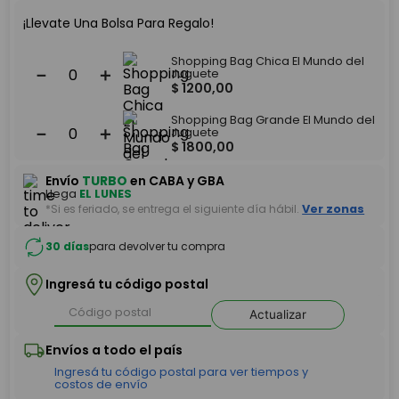
¡Llevate Una Bolsa Para Regalo!
Shopping Bag Chica El Mundo del
－
＋
Juguete
$
1200
,
00
Shopping Bag Grande El Mundo del
－
＋
Juguete
$
1800
,
00
Envío
TURBO
en CABA y GBA
Llega
EL LUNES
*Si es feriado, se entrega el siguiente día hábil.
Ver zonas
30 días
para devolver tu compra
Ingresá tu código postal
Actualizar