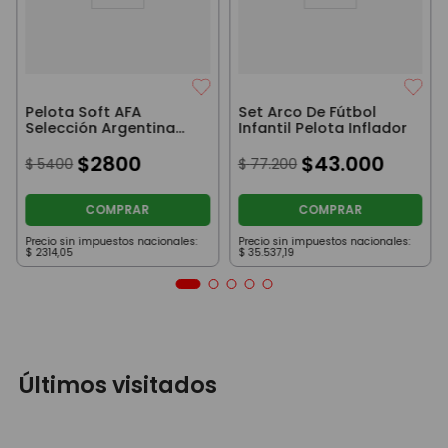
Pelota Soft AFA
Set Arco De Fútbol
Selección Argentina
Infantil Pelota Inflador
Blanca
$
2800
$
43
.
000
$
5400
$
77
.
200
COMPRAR
COMPRAR
Precio sin impuestos nacionales:
Precio sin impuestos nacionales:
$
2314
,
05
$
35
.
537
,
19
Últimos visitados