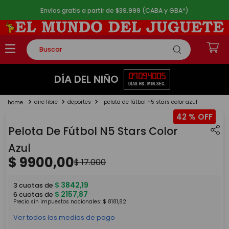
Envíos gratis a partir de $39.999 (CABA y GBA*)
Buscar
TÉRMINOS MÁS BUSCADOS
07
09
40
05
DÍA DEL NIÑO
DÍAS
HS.
MIN.
SEG.
1
.
rompecabezas
aire libre
deportes
pelota de fútbol n5 stars color azul
2
.
lego
42 %
3
.
peluche
Pelota De Fútbol N5 Stars Color
4
.
monopatin
Azul
$
9900
,
00
5
.
toy story
$
17
.
000
$
3842
,
19
3
cuotas de
$
2157
,
87
6
cuotas de
Precio sin impuestos nacionales:
$
8181
,
82
Ver todos los medios de pago