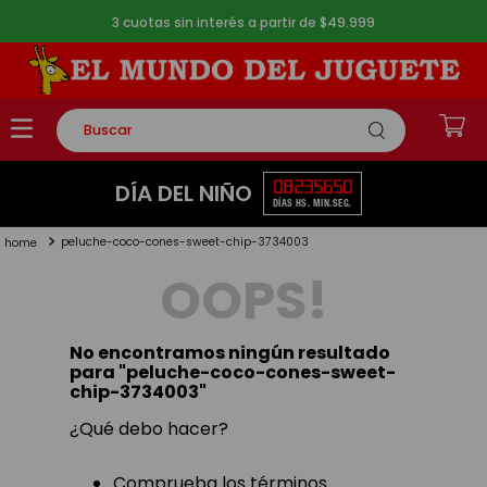
3 cuotas sin interés a partir de $49.999
Buscar
TÉRMINOS MÁS BUSCADOS
08
23
56
49
DÍA DEL NIÑO
DÍAS
HS.
MIN.
SEG.
1
.
rompecabezas
peluche-coco-cones-sweet-chip-3734003
2
.
lego
OOPS!
3
.
peluche
4
.
monopatin
No encontramos ningún resultado
5
.
toy story
para "
peluche-coco-cones-sweet-
chip-3734003
"
¿Qué debo hacer?
Comprueba los términos