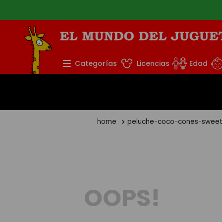
TÉRMINOS MÁS BUS
Categorías
Licencias
Edad
1
.
rompecabezas
2
.
lego
3
.
peluche
peluche-coco-cones-sweet
4
.
monopatin
5
.
toy story
OOPS!