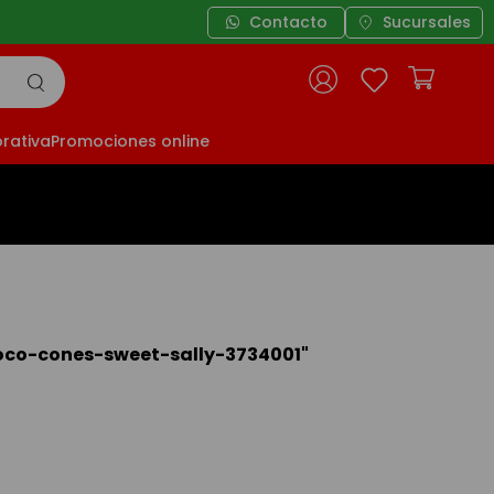
Contacto
Sucursales
rativa
Promociones online
oco-cones-sweet-sally-3734001
"