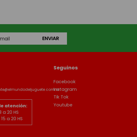
ENVIAR
Seguinos
Facebook
Instagram
ente@elmundodeljuguete.com.ar
Tik Tok
Youtube
de atención:
8 a 20 HS
15 a 20 HS