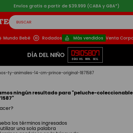
Envíos gratis a partir de $39.999 (CABA y GBA*)
BUSCAR
CADOS
Mundo Bebé
Rodados
Más vendidos
Venta Corpo
09
10
58
07
DÍA DEL NIÑO
DÍAS
HS.
MIN.
SEG.
nos-ty-animales-14-cm-prince-original-1871587
amos ningún resultado para "
peluche-coleccionable
71587
"
acer?
ba los términos ingresados
utilizar una sola palabra