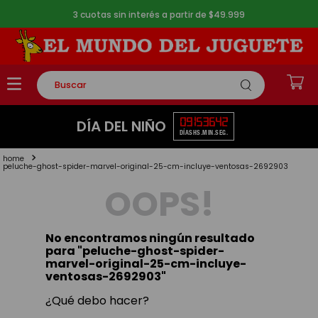
3 cuotas sin interés a partir de $49.999
Buscar
TÉRMINOS MÁS BUSCADOS
09
15
36
41
DÍA DEL NIÑO
DÍAS
HS.
MIN.
SEG.
1
.
rompecabezas
2
.
lego
peluche-ghost-spider-marvel-original-25-cm-incluye-ventosas-2692903
OOPS!
3
.
peluche
4
.
monopatin
No encontramos ningún resultado
5
.
toy story
para "
peluche-ghost-spider-
marvel-original-25-cm-incluye-
ventosas-2692903
"
¿Qué debo hacer?