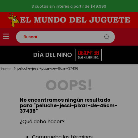
3 cuotas sin interés a partir de $49.999
Buscar
TÉRMINOS MÁS BUSCADOS
06
10
47
37
DÍA DEL NIÑO
DÍAS
HS.
MIN.
SEG.
1
.
rompecabezas
peluche-jessi-pixar-de-45cm-37436
2
.
lego
OOPS!
3
.
peluche
4
.
monopatin
No encontramos ningún resultado
5
.
toy story
para "
peluche-jessi-pixar-de-45cm-
37436
"
¿Qué debo hacer?
Comprueba los términos