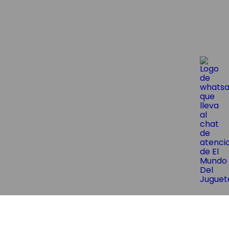
😱¡Suscríbite y obtene un 10% OF