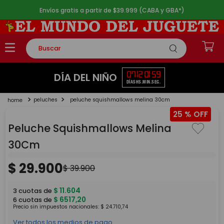
Envíos gratis a partir de $39.999 (CABA y GBA*)
Buscar
TÉRMINOS MÁS BUSCADOS
07
12
01
59
DÍA DEL NIÑO
DÍAS
HS.
MIN.
SEG.
1
.
rompecabezas
peluches
peluche squishmallows melina 30cm
2
.
lego
25 %
3
.
peluche
Peluche Squishmallows Melina
4
.
monopatin
30Cm
5
.
toy story
$
29
.
900
$
39
.
900
$
11
.
604
3
cuotas de
$
6517
,
20
6
cuotas de
Precio sin impuestos nacionales:
$
24
.
710
,
74
Ver todos los medios de pago