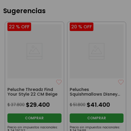
Sugerencias
22 %
OFF
20 %
OFF
Peluche Threadz Find
Peluches
Your Style 22 CM Beige
Squishmallows Disney
De Stitch 20 Cm
$
29
.
400
$
41
.
400
$
37
.
800
$
51
.
800
COMPRAR
COMPRAR
Precio sin impuestos nacionales:
Precio sin impuestos nacionales:
$
24
.
297
,
52
$
34
.
214
,
88