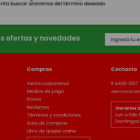
enta buscar sinónimos del término deseado
as ofertas y novedades
Compras
Contacto
Venta corporativa
11 4430-0317
Medios de pago
atencionalcli
Envíos
Reclamos
Horarios 
Lun a Sáb 
Términos y condiciones
Domingos: 
Guía de Compras
Libro de quejas online