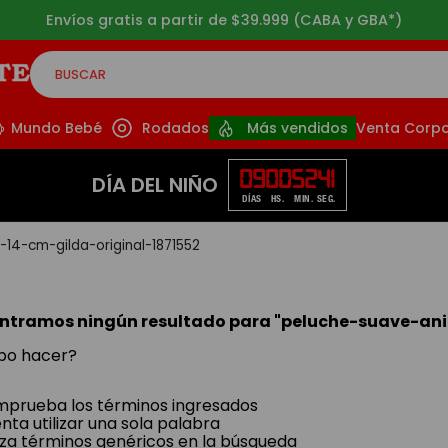
Envíos gratis a partir de $39.999 (CABA y GBA*)
BUSCAR
CADOS
Mundo Bebé
Rodados
Más vendidos
Venta Corpo
09
00
52
41
DÍA DEL NIÑO
DÍAS
HS.
MIN.
SEG.
14-cm-gilda-original-1871552
ntramos ningún resultado para "
peluche-suave-ani
bo hacer?
prueba los términos ingresados
enta utilizar una sola palabra
liza términos genéricos en la búsqueda