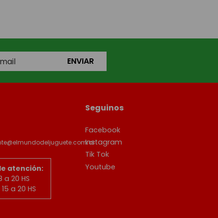
ENVIAR
Seguinos
Facebook
Instagram
ente@elmundodeljuguete.com.ar
Tik Tok
Youtube
de atención:
8 a 20 HS
15 a 20 HS