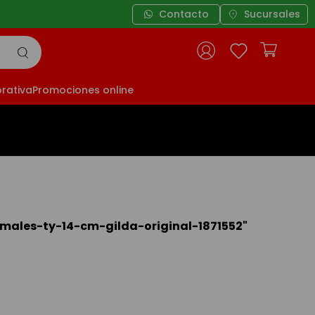
Contacto
Sucursales
rativa
Promociones online
males-ty-14-cm-gilda-original-1871552
"