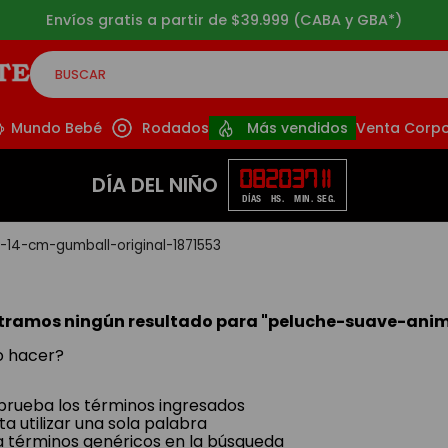
Envíos gratis a partir de $39.999 (CABA y GBA*)
BUSCAR
CADOS
Mundo Bebé
Rodados
Más vendidos
Venta Corpo
08
20
37
11
DÍA DEL NIÑO
DÍAS
HS.
MIN.
SEG.
-14-cm-gumball-original-1871553
tramos ningún resultado para "
peluche-suave-anim
 hacer?
rueba los términos ingresados
ta utilizar una sola palabra
za términos genéricos en la búsqueda