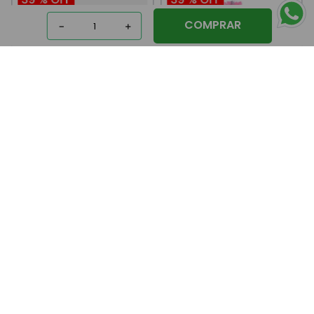
COMPRAR
－
＋
Peluche Coco Surprise
Peluche Coco Surprise
Con Cono Fantasy
Con Cono Neon Ziggy
Squish
$
17
.
600
$
17
.
600
$
28
.
800
$
28
.
800
COMPRAR
COMPRAR
Precio sin impuestos nacionales:
Precio sin impuestos nacionales:
$
14
.
545
,
45
$
14
.
545
,
45