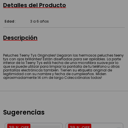
Detalles del Producto
Edad
:
3 a 6 años
Descripción
Peluches Teeny Tys Originales! Llegaron los hermosos peluches teeny
tys con ojos brillantes! Están diseñados para ser apilables. La parte
inferior de la Teeny Tys está hecha de una microfibra suave por lo
que se puede utilizar para limpiar la pantalla de tu teléfono u otras
pantallas electrónicas también. Tienen su etiqueta original de
legitimidad con su nombre y fecha de cumpleaños. Miden
aproximadamente 14 cm de largo Colecciónalos todos!
Sugerencias
39 %
OFF
39 %
OFF