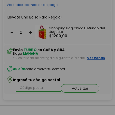
Ver todos los medios de pago
¡Llevate Una Bolsa Para Regalo!
Shopping Bag Chica El Mundo del
－
＋
Juguete
$
1200
,
00
Envío
TURBO
en CABA y GBA
Llega
MAÑANA
*Si es feriado, se entrega el siguiente día hábil.
Ver zonas
30 días
para devolver tu compra
Ingresá tu código postal
Actualizar