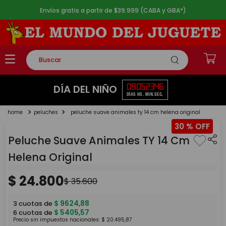
Envíos gratis a partir de $39.999 (CABA y GBA*)
Buscar
TÉRMINOS MÁS BUSCADOS
09
05
23
46
DÍA DEL NIÑO
DÍAS
HS.
MIN.
SEG.
1
.
rompecabezas
peluches
peluche suave animales ty 14 cm helena original
2
.
lego
30 %
3
.
peluche
Peluche Suave Animales TY 14 Cm
4
.
monopatin
Helena Original
5
.
toy story
$
24
.
800
$
35
.
600
$
9624
,
88
3
cuotas de
$
5405
,
57
6
cuotas de
Precio sin impuestos nacionales:
$
20
.
495
,
87