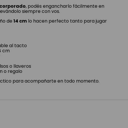
incorporado
, podés engancharlo fácilmente en
 llevándolo siempre con vos.
año de
14 cm
lo hacen perfecto tanto para jugar
ble al tacto
4 cm
r
lsos o llaveros
n o regalo
ráctico para acompañarte en todo momento.