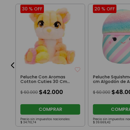
30 %
OFF
20 %
OFF
Peluche Con Aromas
Peluche Squishm
Cotton Cuties 30 Cm
cm Algodón de A
Osito
$
42
.
000
$
48
.
0
$
60
.
000
$
60
.
000
COMPRAR
COMPR
Precio sin impuestos nacionales:
Precio sin impuestos na
$
34
.
710
,
74
$
39
.
669
,
42