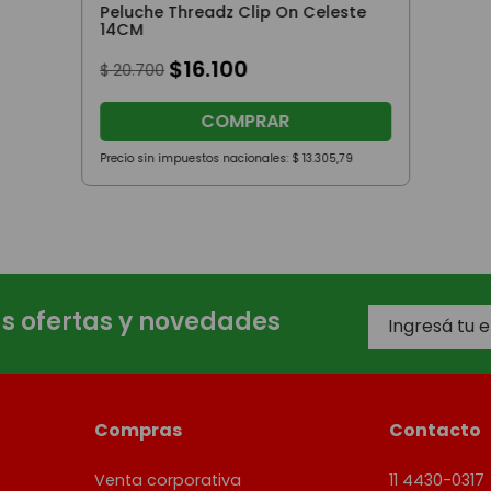
Peluche Threadz Clip On Celeste
14CM
$
16
.
100
$
20
.
700
COMPRAR
Precio sin impuestos nacionales:
$
13
.
305
,
79
as ofertas y novedades
Compras
Contacto
Venta corporativa
11 4430-0317