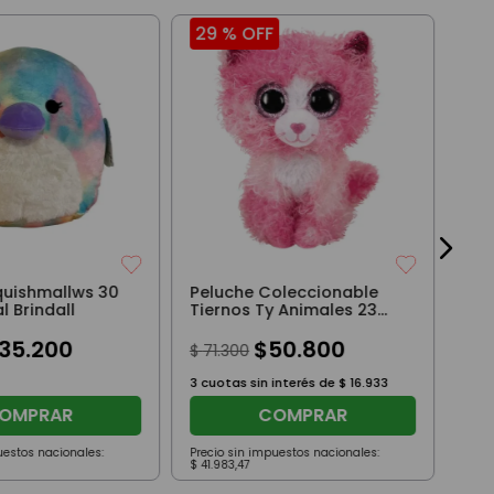
29 %
OFF
29
Pel
Tie
Cm 
$
7
3
cuo
quishmallws 30
Peluche Coleccionable
l Brindall
Tiernos Ty Animales 23
Cm Reagan Original
35
.
200
$
50
.
800
$
71
.
300
3
cuotas sin interés de
$
16
.
933
OMPRAR
COMPRAR
uestos nacionales:
Precio sin impuestos nacionales:
Prec
$
41
.
983
,
47
$
41
.