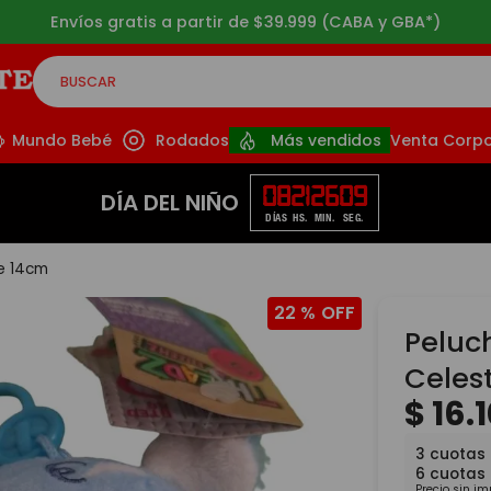
Envíos gratis a partir de $39.999 (CABA y GBA*)
BUSCAR
CADOS
Mundo Bebé
Rodados
Más vendidos
Venta Corpo
08
21
26
09
DÍA DEL NIÑO
DÍAS
HS.
MIN.
SEG.
te 14cm
22 %
Peluc
Celes
$
16
.
3
cuotas
6
cuotas
Precio sin i