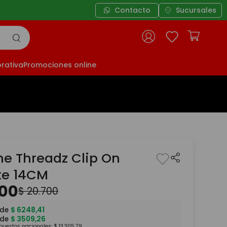
Contacto
Sucursales
rativa
Promociones online
he Threadz Clip On
te 14CM
100
$
20
.
700
 de
$
6248
,
41
 de
$
3509
,
26
mpuestos nacionales:
$
13
.
305
,
79