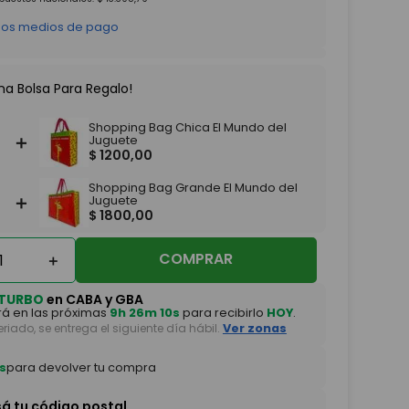
 los medios de pago
na Bolsa Para Regalo!
Shopping Bag Chica El Mundo del
＋
Juguete
$
1200
,
00
Shopping Bag Grande El Mundo del
＋
Juguete
$
1800
,
00
COMPRAR
＋
TURBO
en CABA y GBA
á en las próximas
9h 26m 10s
para recibirlo
HOY
.
feriado, se entrega el siguiente día hábil.
Ver zonas
s
para devolver tu compra
sá tu código postal