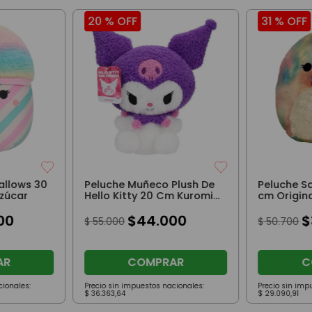
20 %
OFF
31 %
OFF
allows 30
Peluche Muñeco Plush De
Peluche S
zúcar
Hello Kitty 20 Cm Kuromi
cm Origina
Violeta
00
$
44
.
000
$
$
55
.
000
$
50
.
700
AR
COMPRAR
C
cionales:
Precio sin impuestos nacionales:
Precio sin imp
$
36
.
363
,
64
$
29
.
090
,
91