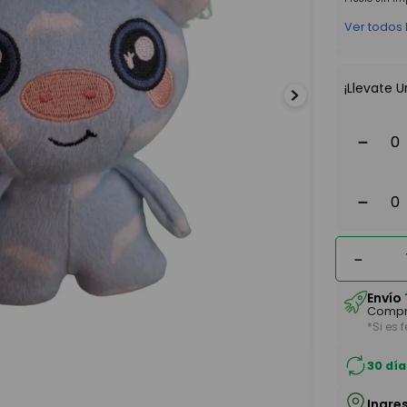
Ver todos
¡Llevate U
－
－
－
Envío
Compr
*Si es 
30 día
Ingre