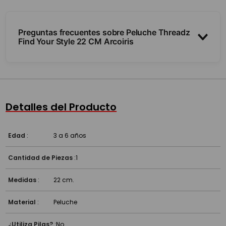
Preguntas frecuentes sobre Peluche Threadz
Find Your Style 22 CM Arcoiris
¿Es suave?
¿De qué tamaño es?
Detalles del Producto
Edad
:
3 a 6 años
Cantidad de Piezas
:
1
Medidas
:
22 cm.
Material
:
Peluche
¿Utiliza Pilas?
:
No.