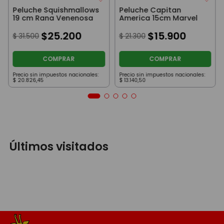
Peluche Squishmallows
Peluche Capitan
19 cm Rana Venenosa
America 15cm Marvel
$
25
.
200
$
15
.
900
$
31
.
500
$
21
.
300
COMPRAR
COMPRAR
Precio sin impuestos nacionales:
Precio sin impuestos nacionales:
$
20
.
826
,
45
$
13
.
140
,
50
Últimos visitados