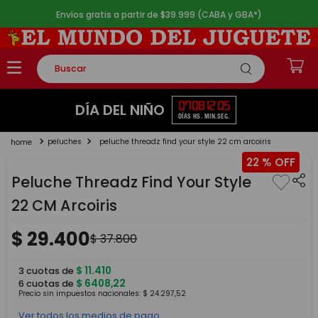
Envíos gratis a partir de $39.999 (CABA y GBA*)
Buscar
TÉRMINOS MÁS BUSCADOS
07
08
12
05
DÍA DEL NIÑO
DÍAS
HS.
MIN.
SEG.
1
.
rompecabezas
peluches
peluche threadz find your style 22 cm arcoiris
2
.
lego
22 %
3
.
peluche
Peluche Threadz Find Your Style
4
.
monopatin
22 CM Arcoiris
5
.
toy story
$
29
.
400
$
37
.
800
$
11
.
410
3
cuotas de
$
6408
,
22
6
cuotas de
Precio sin impuestos nacionales:
$
24
.
297
,
52
Ver todos los medios de pago