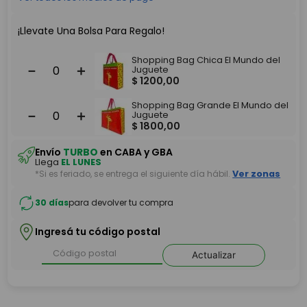
¡Llevate Una Bolsa Para Regalo!
Shopping Bag Chica El Mundo del
－
＋
Juguete
$
1200
,
00
Shopping Bag Grande El Mundo del
－
＋
Juguete
$
1800
,
00
Envío
TURBO
en CABA y GBA
Llega
EL LUNES
*Si es feriado, se entrega el siguiente día hábil.
Ver zonas
30 días
para devolver tu compra
Ingresá tu código postal
Actualizar