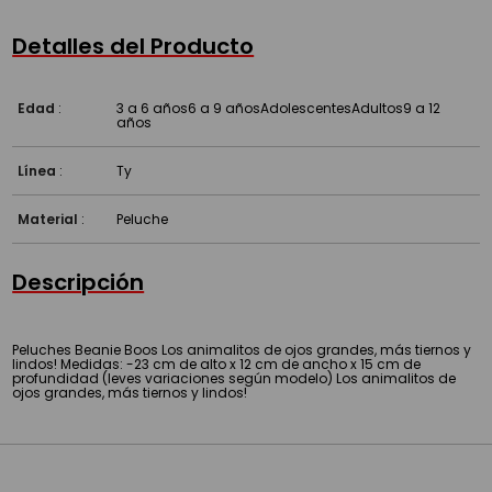
Detalles del Producto
Edad
:
3 a 6 años
6 a 9 años
Adolescentes
Adultos
9 a 12
años
Línea
:
Ty
Material
:
Peluche
Descripción
Peluches Beanie Boos Los animalitos de ojos grandes, más tiernos y
lindos! Medidas: -23 cm de alto x 12 cm de ancho x 15 cm de
profundidad (leves variaciones según modelo) Los animalitos de
ojos grandes, más tiernos y lindos!