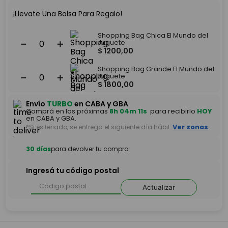
¡Llevate Una Bolsa Para Regalo!
Shopping Bag Chica El Mundo del
－
＋
Juguete
$
1200
,
00
Shopping Bag Grande El Mundo del
－
＋
Juguete
$
1800
,
00
Envío
TURBO
en CABA y GBA
Comprá en las próximas
8h 04m 11s
para recibirlo
HOY
en CABA y GBA.
*Si es feriado, se entrega el siguiente día hábil.
Ver zonas
30 días
para devolver tu compra
Ingresá tu código postal
Actualizar