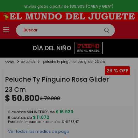
Envíos gratis a partir de $39.999 (CABA y GBA*)
Buscar
TÉRMINOS MÁS BUSCADOS
07
20
04
10
DÍA DEL NIÑO
DÍAS
HS.
MIN.
SEG.
1
.
rompecabezas
peluches
peluche ty pinguino rosa glider 23 cm
2
.
lego
29 %
3
.
peluche
Peluche Ty Pinguino Rosa Glider
4
.
monopatin
23 Cm
$
50
.
800
5
.
toy story
$
72
.
000
$
16
.
933
3
cuotas SIN INTERÉS de
$
11
.
072
6
cuotas de
Precio sin impuestos nacionales:
$
41
.
983
,
47
Ver todos los medios de pago