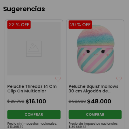
Sugerencias
22 %
OFF
20 %
OFF
Peluche Threadz 14 Cm
Peluche Squishmallows
Clip On Multicolor
30 cm Algodón de
Azúcar
$
16
.
100
$
48
.
000
$
20
.
700
$
60
.
000
COMPRAR
COMPRAR
Precio sin impuestos nacionales:
Precio sin impuestos nacionales:
$
13
.
305
,
79
$
39
.
669
,
42