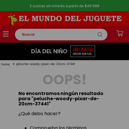
3 cuotas sin interés a partir de $49.999
Buscar
TÉRMINOS MÁS BUSCADOS
08
13
56
57
DÍA DEL NIÑO
DÍAS
HS.
MIN.
SEG.
1
.
rompecabezas
peluche-woody-pixar-de-20cm-37441
2
.
lego
OOPS!
3
.
peluche
4
.
monopatin
No encontramos ningún resultado
5
.
toy story
para "
peluche-woody-pixar-de-
20cm-37441
"
¿Qué debo hacer?
Comprueba los términos