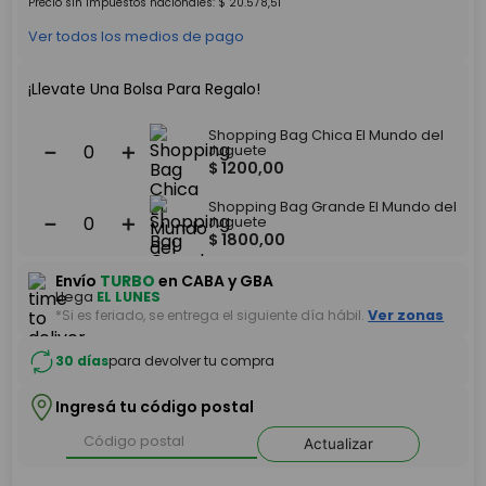
Precio sin impuestos nacionales:
$
20
.
578
,
51
Ver todos los medios de pago
¡Llevate Una Bolsa Para Regalo!
Shopping Bag Chica El Mundo del
－
＋
Juguete
$
1200
,
00
Shopping Bag Grande El Mundo del
－
＋
Juguete
$
1800
,
00
Envío
TURBO
en CABA y GBA
Llega
EL LUNES
*Si es feriado, se entrega el siguiente día hábil.
Ver zonas
30 días
para devolver tu compra
Ingresá tu código postal
Actualizar