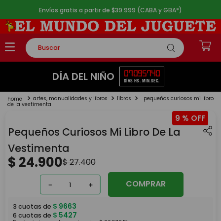
Envíos gratis a partir de $39.999 (CABA y GBA*)
Buscar
TÉRMINOS MÁS BUSCADOS
07
09
57
40
DÍA DEL NIÑO
DÍAS
HS.
MIN.
SEG.
1
.
rompecabezas
artes, manualidades y libros
libros
pequeños curiosos mi libro
2
.
lego
de la vestimenta
9 %
3
.
peluche
Pequeños Curiosos Mi Libro De La
4
.
monopatin
Vestimenta
5
.
toy story
$
24
.
900
$
27
.
400
COMPRAR
－
＋
$
9663
3
cuotas de
$
5427
6
cuotas de