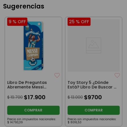
Sugerencias
9 %
OFF
25 %
OFF
Libro De Preguntas
Toy Story 5 ¿Dónde
Abremente Messi
Está? Libro De Buscar Y
Campeón
Encontrar Interactivo
$
17
.
900
$
9700
$
19
.
700
$
13
.
000
COMPRAR
COMPRAR
Precio sin impuestos nacionales:
Precio sin impuestos nacionales:
$
14
.
793
,
39
$
8016
,
53