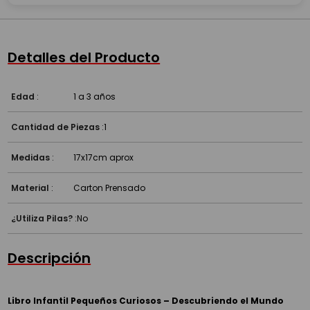
Detalles del Producto
Edad
:
1 a 3 años
Cantidad de Piezas
:
1
Medidas
:
17x17cm aprox
Material
:
Carton Prensado
¿Utiliza Pilas?
:
No
Descripción
Libro Infantil Pequeños Curiosos – Descubriendo el Mundo