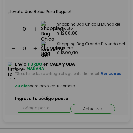
¡Llevate Una Bolsa Para Regalo!
Shopping Bag Chica El Mundo del
－
＋
Juguete
$
1200
,
00
Shopping Bag Grande El Mundo del
－
＋
Juguete
$
1800
,
00
Envío
TURBO
en CABA y GBA
Llega
MAÑANA
*Si es feriado, se entrega el siguiente día hábil.
Ver zonas
30 días
para devolver tu compra
Ingresá tu código postal
Actualizar