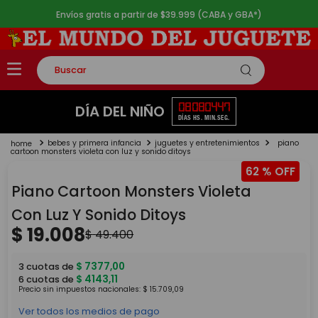
Envíos gratis a partir de $39.999 (CABA y GBA*)
Buscar
TÉRMINOS MÁS BUSCADOS
08
08
04
47
DÍA DEL NIÑO
DÍAS
HS.
MIN.
SEG.
1
.
rompecabezas
bebes y primera infancia
juguetes y entretenimientos
piano
2
.
lego
cartoon monsters violeta con luz y sonido ditoys
62 %
3
.
peluche
Piano Cartoon Monsters Violeta
4
.
monopatin
Con Luz Y Sonido Ditoys
5
.
toy story
$
19
.
008
$
49
.
400
$
7377
,
00
3
cuotas de
$
4143
,
11
6
cuotas de
Precio sin impuestos nacionales:
$
15
.
709
,
09
Ver todos los medios de pago