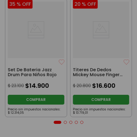
35 %
OFF
20 %
OFF
Set De Bateria Jazz
Titeres De Dedos
Drum Para Niños Rojo
Mickey Mouse Finger
Puppets
$
14
.
900
$
16
.
600
$
23
.
100
$
20
.
800
COMPRAR
COMPRAR
Precio sin impuestos nacionales:
Precio sin impuestos nacionales:
$
12
.
314
,
05
$
13
.
719
,
01