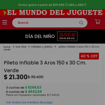
Envíos gratis a partir de $39.999 (CABA y GBA*)
Buscar
TÉRMINOS MÁS BUSCADOS
06
01
10
32
DÍA DEL NIÑO
DÍAS
HS.
MIN.
SEG.
1
.
rompecabezas
aire libre
inflables y piletas
pileta inflable 3 aros 150 x 30 cm.
2
.
lego
verde
40 %
3
.
peluche
Pileta Inflable 3 Aros 150 x 30 Cm.
4
.
monopatin
Verde
5
.
toy story
$
21
.
300
$
35
.
400
$
8266
,
53
3
cuotas de
$
4642
,
69
6
cuotas de
Precio sin impuestos nacionales:
$
17
.
603
,
31
Ver todos los medios de pago