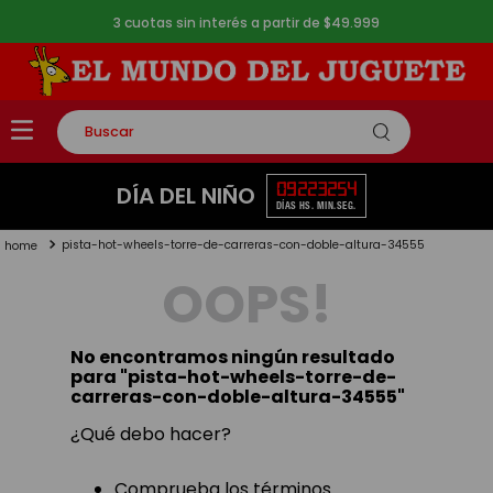
3 cuotas sin interés a partir de $49.999
Buscar
TÉRMINOS MÁS BUSCADOS
09
22
32
54
DÍA DEL NIÑO
DÍAS
HS.
MIN.
SEG.
1
.
rompecabezas
pista-hot-wheels-torre-de-carreras-con-doble-altura-34555
2
.
lego
OOPS!
3
.
peluche
4
.
monopatin
No encontramos ningún resultado
5
.
toy story
para "
pista-hot-wheels-torre-de-
carreras-con-doble-altura-34555
"
¿Qué debo hacer?
Comprueba los términos