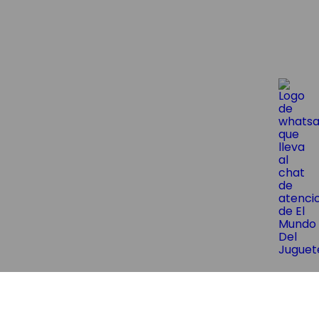
😱¡Suscríbite y obtene un 10% OF