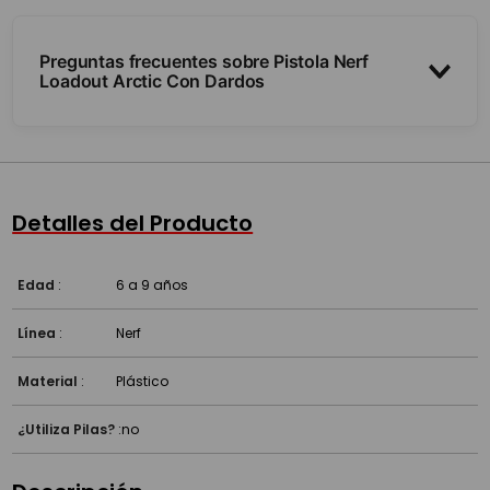
Preguntas frecuentes sobre Pistola Nerf
Loadout Arctic Con Dardos
¿Cuántos dardos trae y cómo son?
¿Se consiguen dardos de repuesto?
Detalles del Producto
¿A partir de qué edad es?
Edad
:
6 a 9 años
Línea
:
Nerf
Material
:
Plástico
¿Utiliza Pilas?
:
no