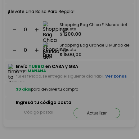
¡Llevate Una Bolsa Para Regalo!
Shopping Bag Chica El Mundo del
－
＋
Juguete
$
1200
,
00
Shopping Bag Grande El Mundo del
－
＋
Juguete
$
1800
,
00
Envío
TURBO
en CABA y GBA
Llega
MAÑANA
*Si es feriado, se entrega el siguiente día hábil.
Ver zonas
30 días
para devolver tu compra
Ingresá tu código postal
Actualizar