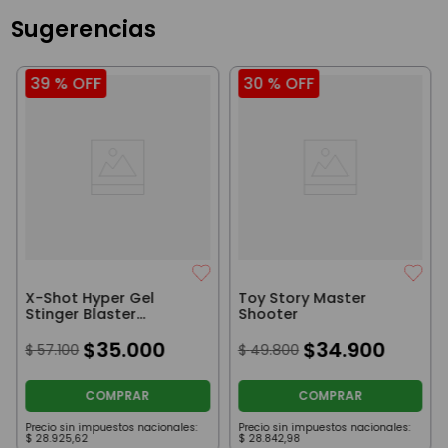
Sugerencias
39 %
OFF
30 %
OFF
X-Shot Hyper Gel
Toy Story Master
Stinger Blaster
Shooter
Lanzador con 3000
Balas de Hidrogel
$
35
.
000
$
34
.
900
$
57
.
100
$
49
.
800
COMPRAR
COMPRAR
Precio sin impuestos nacionales:
Precio sin impuestos nacionales:
$
28
.
925
,
62
$
28
.
842
,
98