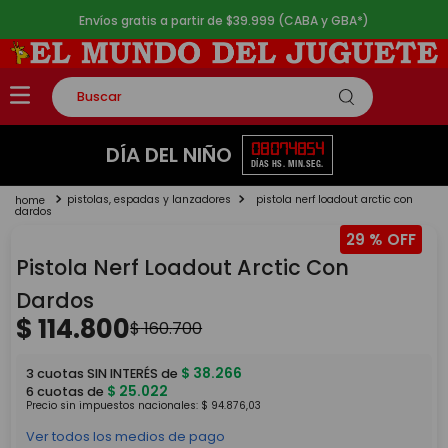
Envíos gratis a partir de $39.999 (CABA y GBA*)
Buscar
TÉRMINOS MÁS BUSCADOS
08
07
48
54
DÍA DEL NIÑO
DÍAS
HS.
MIN.
SEG.
1
.
rompecabezas
pistolas, espadas y lanzadores
pistola nerf loadout arctic con
2
.
lego
dardos
29 %
3
.
peluche
Pistola Nerf Loadout Arctic Con
4
.
monopatin
Dardos
5
.
toy story
$
114
.
800
$
160
.
700
$
38
.
266
3
cuotas SIN INTERÉS de
$
25
.
022
6
cuotas de
Precio sin impuestos nacionales:
$
94
.
876
,
03
Ver todos los medios de pago