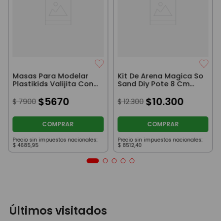
Masas Para Modelar
Kit De Arena Magica So
Plastikids Valijita Con
Sand Diy Pote 8 Cm
Accesorios Amarilla
Violeta Y Rosa
$
5670
$
10
.
300
$
7900
$
12
.
300
COMPRAR
COMPRAR
Precio sin impuestos nacionales:
Precio sin impuestos nacionales:
$
4685
,
95
$
8512
,
40
Últimos visitados