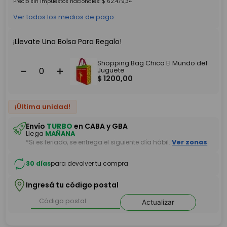
Precio sin impuestos nacionales:
$
62
.
479
,
34
Ver todos los medios de pago
¡Llevate Una Bolsa Para Regalo!
Shopping Bag Chica El Mundo del
－
＋
Juguete
$
1200
,
00
¡Última unidad!
Envío
TURBO
en CABA y GBA
Llega
MAÑANA
*Si es feriado, se entrega el siguiente día hábil.
Ver zonas
30 días
para devolver tu compra
Ingresá tu código postal
Actualizar