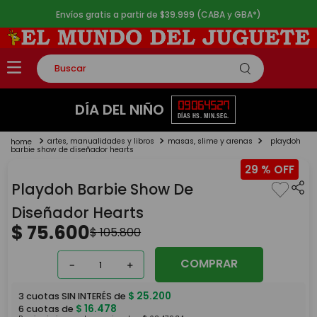
Envíos gratis a partir de $39.999 (CABA y GBA*)
Buscar
TÉRMINOS MÁS BUSCADOS
09
06
45
26
DÍA DEL NIÑO
DÍAS
HS.
MIN.
SEG.
1
.
rompecabezas
artes, manualidades y libros
masas, slime y arenas
playdoh
2
.
lego
barbie show de diseñador hearts
29 %
3
.
peluche
Playdoh Barbie Show De
4
.
monopatin
Diseñador Hearts
5
.
toy story
$
75
.
600
$
105
.
800
COMPRAR
－
＋
$
25
.
200
3
cuotas SIN INTERÉS de
$
16
.
478
6
cuotas de