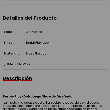
Detalles del Producto
Edad
:
3 a 6 años
Línea
:
Barbie
Play dooh
Material
:
Masa
Plástico
¿Utiliza Pilas?
:
no
Descripción
Barbie Play-Doh Juego Show de Diseñador
¡La moda y la creatividad brillan sobre la pasarela con el Juego
Show de Diseñador Barbie Play-Doh! Este increíble set permite crear
diseños únicos y exhibirlos en un divertido escenario de moda.