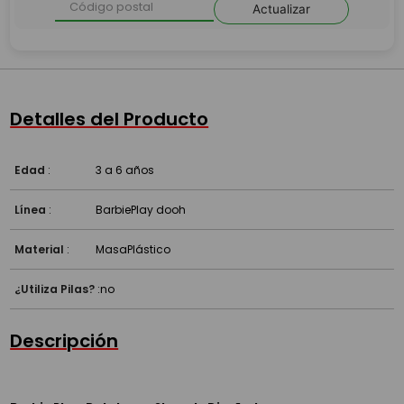
Actualizar
Detalles del Producto
Edad
:
3 a 6 años
Línea
:
Barbie
Play dooh
Material
:
Masa
Plástico
¿Utiliza Pilas?
:
no
Descripción