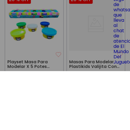
Playset Masa Para
Masas Para Modelar
Modelar X 5 Potes
Plastikids Valijita Con
Original
Accesorios Amarilla
$
3240
$
5670
$
4500
$
7900
COMPRAR
COMPRAR
Precio sin impuestos nacionales:
Precio sin impuestos nacionales:
$
2677
,
69
$
4685
,
95