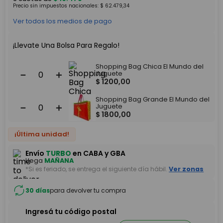
Precio sin impuestos nacionales:
$
62
.
479
,
34
Ver todos los medios de pago
¡Llevate Una Bolsa Para Regalo!
Shopping Bag Chica El Mundo del
－
＋
Juguete
$
1200
,
00
Shopping Bag Grande El Mundo del
－
＋
Juguete
$
1800
,
00
¡Última unidad!
Envío
TURBO
en CABA y GBA
Llega
MAÑANA
*Si es feriado, se entrega el siguiente día hábil.
Ver zonas
30 días
para devolver tu compra
Ingresá tu código postal