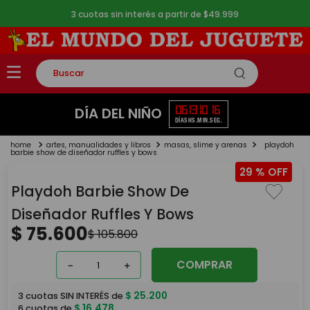
3 cuotas sin interés a partir de $49.999
Buscar
TÉRMINOS MÁS BUSCADOS
06
13
10
15
DÍA DEL NIÑO
DÍAS
HS.
MIN.
SEG.
1
.
rompecabezas
artes, manualidades y libros
masas, slime y arenas
playdoh
2
.
lego
barbie show de diseñador ruffles y bows
29 %
3
.
peluche
Playdoh Barbie Show De
4
.
monopatin
Diseñador Ruffles Y Bows
5
.
toy story
$
75
.
600
$
105
.
800
COMPRAR
－
＋
$
25
.
200
3
cuotas SIN INTERÉS de
$
16
.
478
6
cuotas de