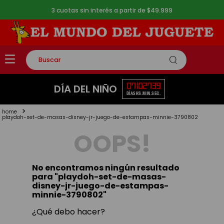
3 cuotas sin interés a partir de $49.999
Buscar
TÉRMINOS MÁS BUSCADOS
07
10
27
39
DÍA DEL NIÑO
DÍAS
HS.
MIN.
SEG.
1
.
rompecabezas
2
.
lego
playdoh-set-de-masas-disney-jr-juego-de-estampas-minnie-3790802
OOPS!
3
.
peluche
4
.
monopatin
No encontramos ningún resultado
5
.
toy story
para "
playdoh-set-de-masas-
disney-jr-juego-de-estampas-
minnie-3790802
"
¿Qué debo hacer?