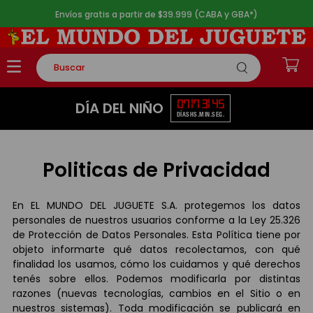
Envíos gratis a partir de $39.999 (CABA y GBA*)
Buscar
TÉRMINOS MÁS BUSCADOS
07
17
31
45
DÍA DEL NIÑO
DÍAS
HS.
MIN.
SEG.
1
.
rompecabezas
2
.
lego
Politicas de Privacidad
3
.
peluche
4
.
monopatin
En EL MUNDO DEL JUGUETE S.A. protegemos los datos
5
.
toy story
personales de nuestros usuarios conforme a la Ley 25.326
de Protección de Datos Personales. Esta Política tiene por
objeto informarte qué datos recolectamos, con qué
finalidad los usamos, cómo los cuidamos y qué derechos
tenés sobre ellos. Podemos modificarla por distintas
razones (nuevas tecnologías, cambios en el Sitio o en
nuestros sistemas). Toda modificación se publicará en