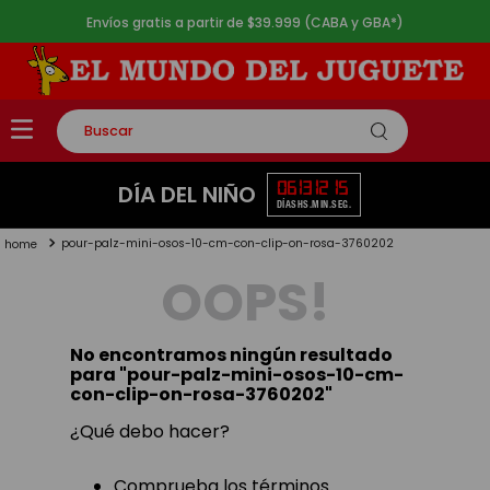
Envíos gratis a partir de $39.999 (CABA y GBA*)
Buscar
TÉRMINOS MÁS BUSCADOS
06
13
12
15
DÍA DEL NIÑO
DÍAS
HS.
MIN.
SEG.
1
.
rompecabezas
pour-palz-mini-osos-10-cm-con-clip-on-rosa-3760202
2
.
lego
OOPS!
3
.
peluche
4
.
monopatin
No encontramos ningún resultado
5
.
toy story
para "
pour-palz-mini-osos-10-cm-
con-clip-on-rosa-3760202
"
¿Qué debo hacer?
Comprueba los términos