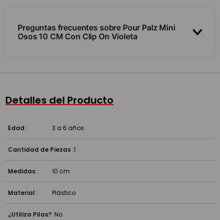
Preguntas frecuentes sobre Pour Palz Mini
Osos 10 CM Con Clip On Violeta
¿Qué se hace con esta figura?
¿Tiene cómo colgarlo?
Detalles del Producto
¿Qué estimula?
Edad
:
3 a 6 años
Cantidad de Piezas
:
1
Medidas
:
10 cm.
Material
:
Plástico
¿Utiliza Pilas?
:
No.