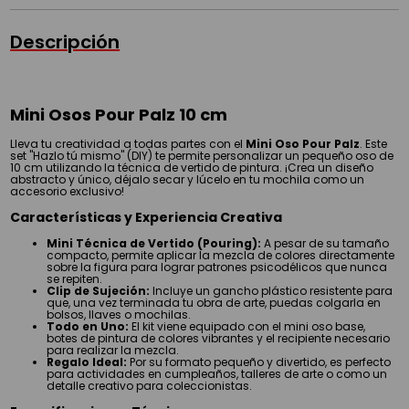
Descripción
Mini Osos Pour Palz 10 cm
Lleva tu creatividad a todas partes con el
Mini Oso Pour Palz
. Este
set "Hazlo tú mismo" (DIY) te permite personalizar un pequeño oso de
10 cm utilizando la técnica de vertido de pintura. ¡Crea un diseño
abstracto y único, déjalo secar y lúcelo en tu mochila como un
accesorio exclusivo!
Características y Experiencia Creativa
Mini Técnica de Vertido (Pouring):
A pesar de su tamaño
compacto, permite aplicar la mezcla de colores directamente
sobre la figura para lograr patrones psicodélicos que nunca
se repiten.
Clip de Sujeción:
Incluye un gancho plástico resistente para
que, una vez terminada tu obra de arte, puedas colgarla en
bolsos, llaves o mochilas.
Todo en Uno:
El kit viene equipado con el mini oso base,
botes de pintura de colores vibrantes y el recipiente necesario
para realizar la mezcla.
Regalo Ideal:
Por su formato pequeño y divertido, es perfecto
para actividades en cumpleaños, talleres de arte o como un
detalle creativo para coleccionistas.