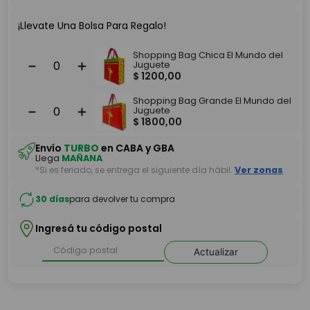
¡Llevate Una Bolsa Para Regalo!
Shopping Bag Chica El Mundo del
－
＋
Juguete
$
1200
,
00
Shopping Bag Grande El Mundo del
－
＋
Juguete
$
1800
,
00
Envío
TURBO
en CABA y GBA
Llega
MAÑANA
*Si es feriado, se entrega el siguiente día hábil.
Ver zonas
30 días
para devolver tu compra
Ingresá tu código postal
Actualizar