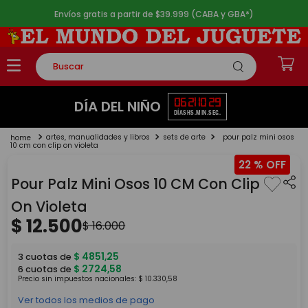
Envíos gratis a partir de $39.999 (CABA y GBA*)
Buscar
TÉRMINOS MÁS BUSCADOS
06
21
10
28
DÍA DEL NIÑO
DÍAS
HS.
MIN.
SEG.
1
.
rompecabezas
artes, manualidades y libros
sets de arte
pour palz mini osos
2
.
lego
10 cm con clip on violeta
22 %
3
.
peluche
Pour Palz Mini Osos 10 CM Con Clip
4
.
monopatin
On Violeta
5
.
toy story
$
12
.
500
$
16
.
000
$
4851
,
25
3
cuotas de
$
2724
,
58
6
cuotas de
Precio sin impuestos nacionales:
$
10
.
330
,
58
Ver todos los medios de pago