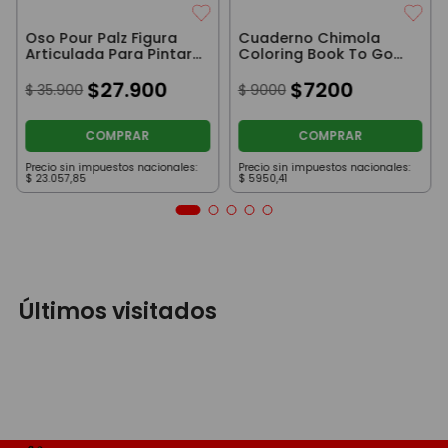
Oso Pour Palz Figura
Cuaderno Chimola
Articulada Para Pintar
Coloring Book To Go
Celeste 22Cm
Cat
$
27
.
900
$
7200
$
35
.
900
$
9000
COMPRAR
COMPRAR
Precio sin impuestos nacionales:
Precio sin impuestos nacionales:
$
23
.
057
,
85
$
5950
,
41
Últimos visitados