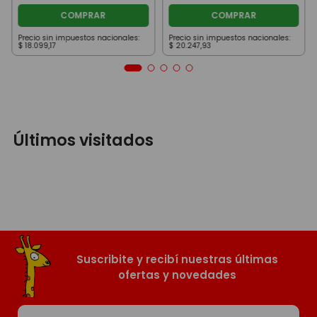
COMPRAR
COMPRAR
Precio sin impuestos nacionales:
Precio sin impuestos nacionales:
$
18
.
099
,
17
$
20
.
247
,
93
Últimos visitados
Suscribite y recibí nuestras últimas
ofertas y novedades