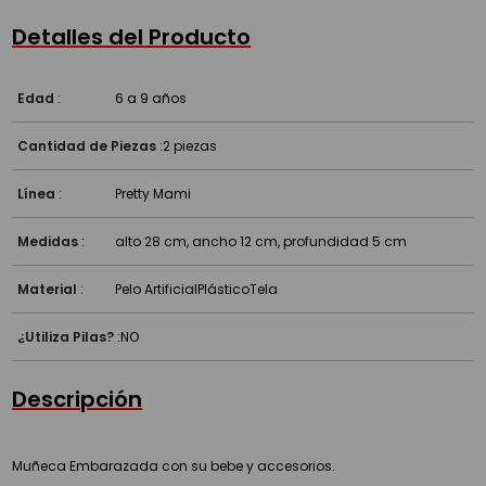
Detalles del Producto
Edad
:
6 a 9 años
Cantidad de Piezas
:
2 piezas
Línea
:
Pretty Mami
Medidas
:
alto 28 cm, ancho 12 cm, profundidad 5 cm
Material
:
Pelo Artificial
Plástico
Tela
¿Utiliza Pilas?
:
NO
Descripción
Muñeca Embarazada con su bebe y accesorios.