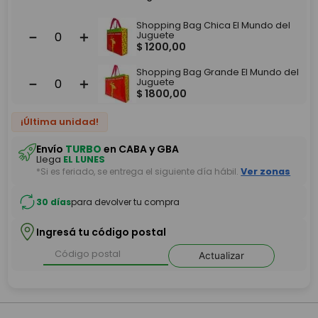
Shopping Bag Chica El Mundo del
－
＋
Juguete
$
1200
,
00
Shopping Bag Grande El Mundo del
－
＋
Juguete
$
1800
,
00
¡Última unidad!
Envío
TURBO
en CABA y GBA
Llega
EL LUNES
*Si es feriado, se entrega el siguiente día hábil.
Ver zonas
30 días
para devolver tu compra
Ingresá tu código postal
Actualizar