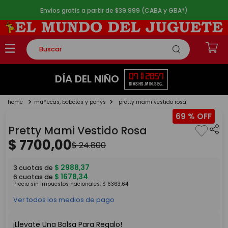
Envíos gratis a partir de $39.999 (CABA y GBA*)
Buscar
TÉRMINOS MÁS BUSCADOS
07
11
28
57
DÍA DEL NIÑO
DÍAS
HS.
MIN.
SEG.
1
.
rompecabezas
muñecas, bebotes y ponys
pretty mami vestido rosa
2
.
lego
69 %
3
.
peluche
Pretty Mami Vestido Rosa
4
.
monopatin
$
7700
,
00
$
24
.
800
5
.
toy story
$
2988
,
37
3
cuotas de
$
1678
,
34
6
cuotas de
Precio sin impuestos nacionales:
$
6363
,
64
Ver todos los medios de pago
¡Llevate Una Bolsa Para Regalo!