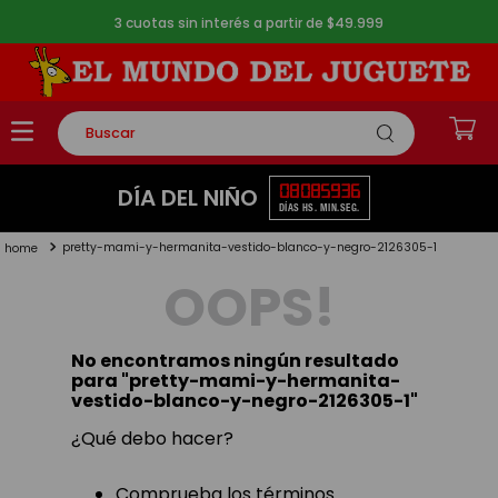
3 cuotas sin interés a partir de $49.999
Buscar
TÉRMINOS MÁS BUSCADOS
08
08
59
36
DÍA DEL NIÑO
DÍAS
HS.
MIN.
SEG.
1
.
rompecabezas
pretty-mami-y-hermanita-vestido-blanco-y-negro-2126305-1
2
.
lego
OOPS!
3
.
peluche
4
.
monopatin
No encontramos ningún resultado
5
.
toy story
para "
pretty-mami-y-hermanita-
vestido-blanco-y-negro-2126305-1
"
¿Qué debo hacer?
Comprueba los términos