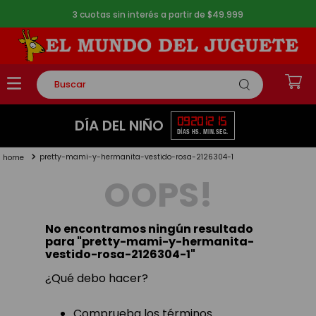
3 cuotas sin interés a partir de $49.999
Buscar
TÉRMINOS MÁS BUSCADOS
09
20
12
14
DÍA DEL NIÑO
DÍAS
HS.
MIN.
SEG.
1
.
rompecabezas
pretty-mami-y-hermanita-vestido-rosa-2126304-1
2
.
lego
OOPS!
3
.
peluche
4
.
monopatin
No encontramos ningún resultado
5
.
toy story
para "
pretty-mami-y-hermanita-
vestido-rosa-2126304-1
"
¿Qué debo hacer?
Comprueba los términos